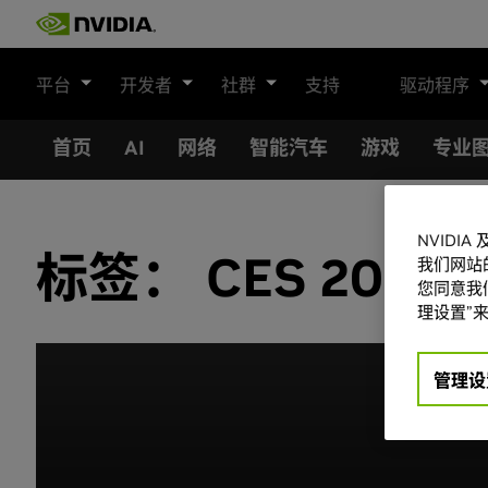
Skip
to
content
平台
开发者
社群
支持
驱动程序
首页
AI
网络
智能汽车
游戏
专业
NVIDI
标签：
CES 2018
我们网站
您同意我们
理设置”来
管理设