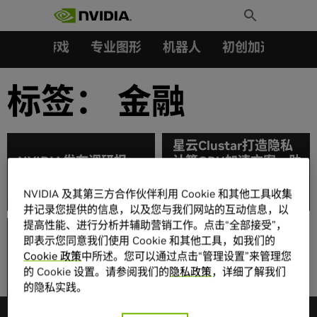
搜索：
Skip
Toggle
to
Search
content
汽车
游戏
专业图形
机器人
初创加速会员成
标签：
金融
星云Clustar打造隐私
NVIDIA发布调研报
计算GPU加速方案，助
告：2023年金融业最
力微众银行加速落地联
关注的4大AI方向
邦学习大规模应用
NVIDIA 及其第三方合作伙伴利用 Cookie 和其他工具收集
并记录您提供的信息，以及您与我们网站的互动信息，以
提高性能、进行分析并辅助营销工作。点击“全部接受”，
即表示您同意我们使用 Cookie 和其他工具，如我们的
最新调查结果显示：AI
Cookie 政策
中所述。您可以通过点击“管理设置”来管理您
对未来的金融服务至关
的 Cookie 设置。请参阅我们的
隐私政策
，详细了解我们
重要
的隐私实践。