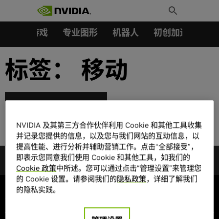
搜索：
Skip
Toggle
to
Search
content
汽车
游戏
专业图形
机器人
初创加速会员成
标签：
移动
NVIDIA 及其第三方合作伙伴利用 Cookie 和其他工具收集
什么是 Max-Q？
并记录您提供的信息，以及您与我们网站的互动信息，以
提高性能、进行分析并辅助营销工作。点击“全部接受”，
即表示您同意我们使用 Cookie 和其他工具，如我们的
Cookie 政策
中所述。您可以通过点击“管理设置”来管理您
的 Cookie 设置。请参阅我们的
隐私政策
，详细了解我们
的隐私实践。
公司信息