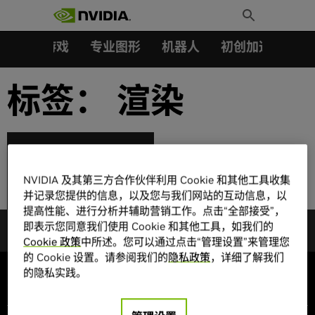
搜索：
Skip
Toggle
to
Search
content
汽车
游戏
专业图形
机器人
初创加速会员成
标签：
渲染
大力发展 AI：瑞典积
NVIDIA 及其第三方合作伙伴利用 Cookie 和其他工具收集
极助力创新引擎
并记录您提供的信息，以及您与我们网站的互动信息，以
提高性能、进行分析并辅助营销工作。点击“全部接受”，
即表示您同意我们使用 Cookie 和其他工具，如我们的
Cookie 政策
中所述。您可以通过点击“管理设置”来管理您
的 Cookie 设置。请参阅我们的
隐私政策
，详细了解我们
的隐私实践。
公司信息