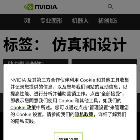
搜索：
Skip
Toggle
to
Search
content
汽车
游戏
专业图形
机器人
初创加速会员成
标签：
仿真和设计
助力影片制作：
NVIDIA 连续 14 年为
以串流技术呈现装修效
奥斯卡 VFX 提名影片
果：台湾工作室利用扩
NVIDIA 及其第三方合作伙伴利用 Cookie 和其他工具收集
提供技术支持
展现实展示建筑设计
并记录您提供的信息，以及您与我们网站的互动信息，以
提高性能、进行分析并辅助营销工作。点击“全部接受”，
即表示您同意我们使用 Cookie 和其他工具，如我们的
Cookie 政策
中所述。您可以通过点击“管理设置”来管理您
的 Cookie 设置。请参阅我们的
隐私政策
，详细了解我们
的隐私实践。
公司信息