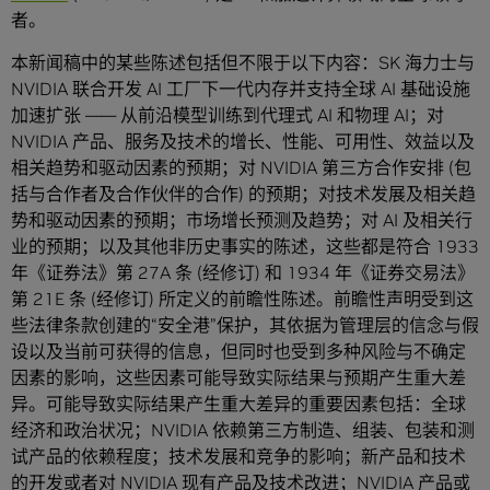
者。
本新闻稿中的某些陈述包括但不限于以下内容：SK 海力士与
NVIDIA 联合开发 AI 工厂下一代内存并支持全球 AI 基础设施
加速扩张 —— 从前沿模型训练到代理式 AI 和物理 AI；对
NVIDIA 产品、服务及技术的增长、性能、可用性、效益以及
相关趋势和驱动因素的预期；对 NVIDIA 第三方合作安排 (包
括与合作者及合作伙伴的合作) 的预期；对技术发展及相关趋
势和驱动因素的预期；市场增长预测及趋势；对 AI 及相关行
业的预期；以及其他非历史事实的陈述，这些都是符合 1933
年《证券法》第 27A 条 (经修订) 和 1934 年《证券交易法》
第 21E 条 (经修订) 所定义的前瞻性陈述。前瞻性声明受到这
些法律条款创建的“安全港”保护，其依据为管理层的信念与假
设以及当前可获得的信息，但同时也受到多种风险与不确定
因素的影响，这些因素可能导致实际结果与预期产生重大差
异。可能导致实际结果产生重大差异的重要因素包括：全球
经济和政治状况；NVIDIA 依赖第三方制造、组装、包装和测
试产品的依赖程度；技术发展和竞争的影响；新产品和技术
的开发或者对 NVIDIA 现有产品及技术改进；NVIDIA 产品或