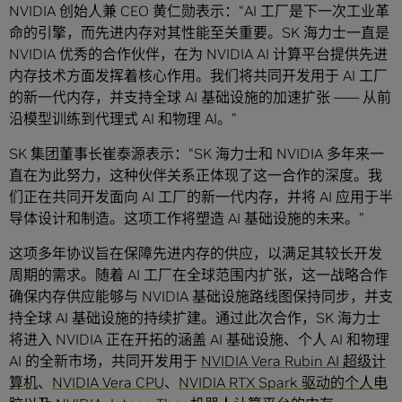
NVIDIA 创始人兼 CEO 黄仁勋表示：“AI 工厂是下一次工业革
命的引擎，而先进内存对其性能至关重要。SK 海力士一直是
NVIDIA 优秀的合作伙伴，在为 NVIDIA AI 计算平台提供先进
内存技术方面发挥着核心作用。我们将共同开发用于 AI 工厂
的新一代内存，并支持全球 AI 基础设施的加速扩张 —— 从前
沿模型训练到代理式 AI 和物理 AI。”
SK 集团董事长崔泰源表示：“SK 海力士和 NVIDIA 多年来一
直在为此努力，这种伙伴关系正体现了这一合作的深度。我
们正在共同开发面向 AI 工厂的新一代内存，并将 AI 应用于半
导体设计和制造。这项工作将塑造 AI 基础设施的未来。”
这项多年协议旨在保障先进内存的供应，以满足其较长开发
周期的需求。随着 AI 工厂在全球范围内扩张，这一战略合作
确保内存供应能够与 NVIDIA 基础设施路线图保持同步，并支
持全球 AI 基础设施的持续扩建。通过此次合作，SK 海力士
将进入 NVIDIA 正在开拓的涵盖 AI 基础设施、个人 AI 和物理
AI 的全新市场，共同开发用于
NVIDIA Vera Rubin AI 超级计
算机
、
NVIDIA Vera CPU
、
NVIDIA RTX Spark 驱动的个人电