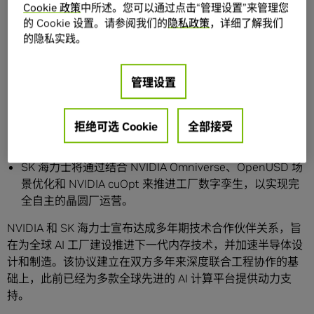
Cookie 政策
中所述。您可以通过点击“管理设置”来管理您
设。
的 Cookie 设置。请参阅我们的
隐私政策
，详细了解我们
SK 海力士将进入 NVIDIA 正在开拓的全新市场，覆盖 AI
的隐私实践。
基础设施、个人 AI 和物理 AI，并与 NVIDIA 共同开发用于
NVIDIA Vera Rubin AI 超级计算机、Vera CPU、搭载 RTX
管理设置
Spark 的个人电脑以及 Jetson Thor 机器人计算平台的内
存。
两家公司将把 AI 应用于半导体芯片设计和制造，利用
拒绝可选 Cookie
全部接受
NVIDIA CUDA-X 库和 NVIDIA PhysicsNeMo 加速半导体
仿真、TCAD 工作流和内部工程代码。
SK 海力士将通过结合 NVIDIA Omniverse、OpenUSD 场
景优化和 NVIDIA cuOpt 来推进工厂数字孪生，以实现完
全自主的晶圆厂运营。
NVIDIA 和 SK 海力士宣布达成多年期技术合作伙伴关系，旨
在为全球 AI 工厂建设推进下一代内存技术，并加速半导体设
计和制造。该协议建立在双方多年来深度联合工程协作的基
础上，此前已经为多款全球先进的 AI 计算平台提供动力支
持。