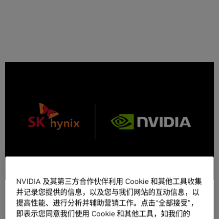
分享
新闻摘要：
NVIDIA 和 SK 海力士宣布达成一项多年技术合作伙伴关
NVIDIA 及其第三方合作伙伴利用 Cookie 和其他工具收集
系，旨在开发适配 NVIDIA AI 基础设施路线图的新一代内
并记录您提供的信息，以及您与我们网站的互动信息，以
存。
提高性能、进行分析并辅助营销工作。点击“全部接受”，
该协议旨在保障先进内存的供应，以应对更长的开发周
即表示您同意我们使用 Cookie 和其他工具，如我们的
期、先进制造工艺和资本投入，从而支撑全球 AI 工厂建