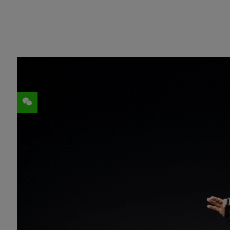
分享
在生成式 AI 继续席卷日益数字化和互联化
名的计算机图形大会 SIGGRAPH 舞台。
“生成式 AI 时代和 AI 的 iPhone 时刻
讲
，并通过直播分享给全球观众。
黄仁勋发布了
GH200 Grace Hopper 
空间，以简化 NVIDIA AI 平台上模型
级
，加入对生成式 AI 和 OpenUSD 的支持