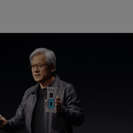
的世界之际，NVIDIA 创始人兼首席执行官黄仁勋重返全球知
已经到来”，黄仁勋在 SIGGRAPH 现场向数千名观众发表了
主题演
超级芯片平台
和一个名为 NVIDIA AI Workbench 的全新统一工作
的调节和部署。此外，他宣布将对
NVIDIA Omniverse 进行重大升
。