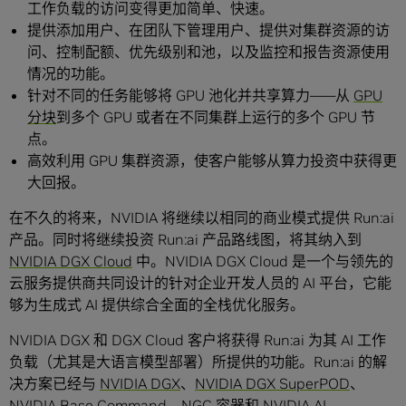
工作负载的访问变得更加简单、快速。
提供添加用户、在团队下管理用户、提供对集群资源的访
问、控制配额、优先级别和池，以及监控和报告资源使用
情况的功能。
针对不同的任务能够将 GPU 池化并共享算力——从
GPU
分块
到多个 GPU 或者在不同集群上运行的多个 GPU 节
点。
高效利用 GPU 集群资源，使客户能够从算力投资中获得更
大回报。
在不久的将来，NVIDIA 将继续以相同的商业模式提供 Run:ai
产品。同时将继续投资 Run:ai 产品路线图，将其纳入到
NVIDIA DGX Cloud
中。NVIDIA DGX Cloud 是一个与领先的
云服务提供商共同设计的针对企业开发人员的 AI 平台，它能
够为生成式 AI 提供综合全面的全栈优化服务。
NVIDIA DGX 和 DGX Cloud 客户将获得 Run:ai 为其 AI 工作
负载（尤其是大语言模型部署）所提供的功能。Run:ai 的解
决方案已经与
NVIDIA DGX
、
NVIDIA DGX SuperPOD
、
NVIDIA Base Command
、
NGC
容器和
NVIDIA AI