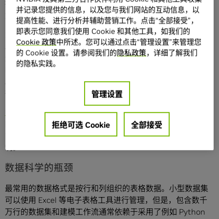
据（通常为专有数据）对于增强 AI 功能至关重要的特定领域
并记录您提供的信息，以及您与我们网站的互动信息，以
尤其如此。
提高性能、进行分析并辅助营销工作。点击“全部接受”，
即表示您同意我们使用 Cookie 和其他工具，如我们的
为了帮助数据科学家应对日益增长的工作负载需求，NVIDIA
Cookie 政策
中所述。您可以通过点击“管理设置”来管理您
发布了
RAPIDS cuDF
库，以便用户更轻松地处理数据，并且
的 Cookie 设置。请参阅我们的
隐私政策
，详细了解我们
无需更改代码即可加速 pandas 软件库。
Pandas
是面向
的隐私实践。
Python 的一个灵活、功能强大的热门数据分析和处理库。借
助 cuDF，数据科学家现在可以在他们首选的代码库上全速运
行数据处理。
管理设置
NVIDIA RTX
AI 硬件和技术也可以加速数据处理。这包括强大
的 GPU，可提供在各个层面快速高效地加速 AI 所需的计算性
拒绝可选 Cookie
全部接受
能 — 从数据科学工作流到 PC 和工作站上的模型训练和定
制。
数据科学的瓶颈
最常用的数据格式是按行和列组织的表格数据。小型数据集
可以使用 Excel 等电子表格工具进行管理，但是，包含数千
万行的数据集和建模工作流通常依赖于采用了例如 Python