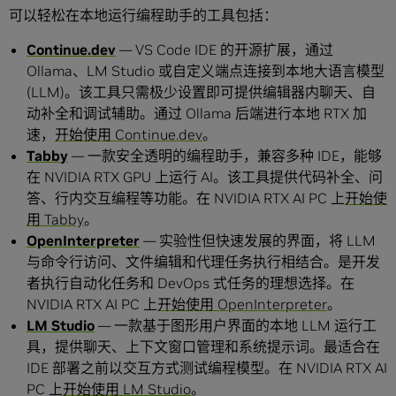
可以轻松在本地运行编程助手的工具包括：
Continue.dev
— VS Code IDE 的开源扩展，通过
Ollama、LM Studio 或自定义端点连接到本地大语言模型
(LLM)。该工具只需极少设置即可提供编辑器内聊天、自
动补全和调试辅助。通过 Ollama 后端进行本地 RTX 加
速，
开始使用 Continue.dev
。
Tabby
— 一款安全透明的编程助手，兼容多种 IDE，能够
在 NVIDIA RTX GPU 上运行 AI。该工具提供代码补全、问
答、行内交互编程等功能。在 NVIDIA RTX AI PC 上
开始使
用 Tabby
。
OpenInterpreter
— 实验性但快速发展的界面，将 LLM
与命令行访问、文件编辑和代理任务执行相结合。是开发
者执行自动化任务和 DevOps 式任务的理想选择。在
NVIDIA RTX AI PC 上
开始使用 OpenInterpreter
。
LM Studio
— 一款基于图形用户界面的本地 LLM 运行工
具，提供聊天、上下文窗口管理和系统提示词。最适合在
IDE 部署之前以交互方式测试编程模型。在 NVIDIA RTX AI
PC 上
开始使用 LM Studio
。