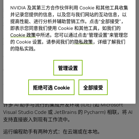
NVIDIA 及其第三方合作伙伴利用 Cookie 和其他工具收集
编程助手可以在云环境或本地运行。基于云的编程助手可以
并记录您提供的信息，以及您与我们网站的互动信息，以
在任何地方运行，但存在一些限制，并且需要订阅。本地编
提高性能、进行分析并辅助营销工作。点击“全部接受”，
程助手不存在这些问题，但需要高性能硬件才能良好运行。
即表示您同意我们使用 Cookie 和其他工具，如我们的
Cookie 政策
中所述。您可以通过点击“管理设置”来管理您
NVIDIA GeForce RTX GPU
可提供高效运行本地助手所需的
的 Cookie 设置。请参阅我们的
隐私政策
，详细了解我们
硬件加速。
的隐私实践。
代码，遇上生成式 AI
管理设置
传统软件开发包括许多单调乏味的任务，例如审阅文档、研
究示例、设置模板代码、编写符合适当语法的代码、追踪错
误和记录功能。这些任务是必不可少的，但可能会占用解决
拒绝可选 Cookie
全部接受
问题和设计软件的时间。编程助手有助于简化这些步骤。
许多 AI 助手与流行的集成开发环境 (IDE) (如 Microsoft
Visual Studio Code 或 JetBrains 的 Pycharm) 相联，将 AI
支持直接嵌入到现有工作流中。
运行编程助手有两种方式：在云端或在本地。