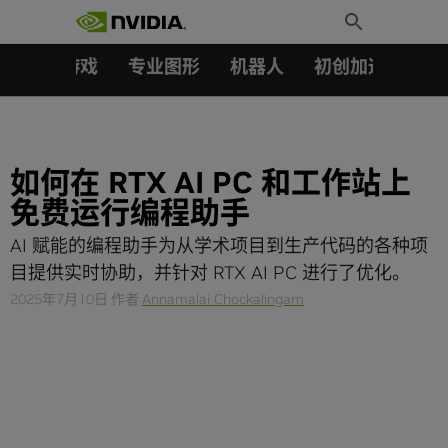
搜索：
Skip
Toggle
to
Search
content
汽车
游戏
专业图形
机器人
初创加速会员成
如何在 RTX AI PC 和工作站上
免费运行编程助手
AI 赋能的编程助手为从学术项目到生产代码的各种项
目提供实时协助，并针对 RTX AI PC 进行了优化。
2025年7月10日
作者
Annamalai Chockalingam