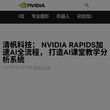
搜索：
Skip
Toggle
to
Search
content
汽车
游戏
专业图形
机器人
初创加速会员成
清帆科技： NVIDIA RAPIDS加
速AI全流程， 打造AI课堂教学分
析系统
2020年3月3日
作者
英伟达中国