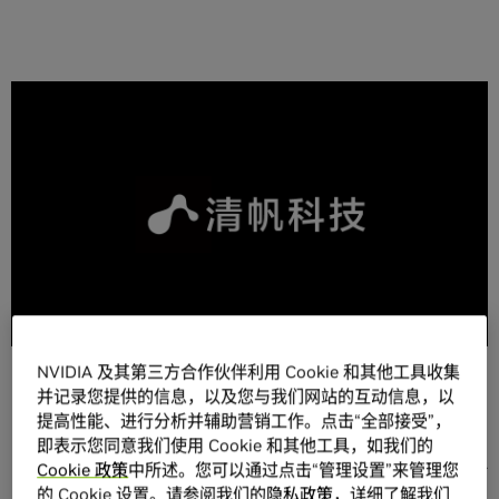
分享
案例简介
利用人工智能的技术对课堂教学过程进行智能、快速、全
面的分析。清帆科技的使命是成为全球领先的教育科技公
NVIDIA 及其第三方合作伙伴利用 Cookie 和其他工具收集
司，为下一代创造更好的教育。
并记录您提供的信息，以及您与我们网站的互动信息，以
清帆在产品研发与应用的整个流程中，都深度的使用了
提高性能、进行分析并辅助营销工作。点击“全部接受”，
Nvidia的产品。在训练过程使用Nvidia DGX-1系统，在部
即表示您同意我们使用 Cookie 和其他工具，如我们的
Cookie 政策
中所述。您可以通过点击“管理设置”来管理您
署与实施环节，使用Nvidia TESLA V100 + Nvidia Docker
的 Cookie 设置。请参阅我们的
隐私政策
，详细了解我们
+ Nvidia TX2架构。训练环节中的DGX-1能够答复提高算