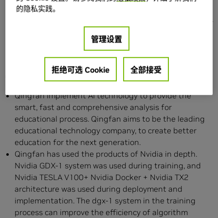
的隐私实践。
法优化与迭代的效率，将算法更新速度提升7倍。
部署与实施环节中的Nvidia TESLA V100 + Nvidia Docker
+ Nvidia TX2架构提供大幅优化的部署流程以及提高用户
管理设置
体验，将清帆的部署实施环节速度提高了30%，将硬件成
本降低了70%。
拒绝可选 Cookie
全部接受
Case Introduction
Qingfan implement AI technology to provide the
smart, fast and comprehensive analysis for
educational process. Qingfan aims to be the leading
educational technology company, to create better
education for the next generation.
Qingfan has used the products of Nvidia in depth.
Nvidia GDX-1 system was used during training, and
Nvidia TESLA V100+ Nvidia Docker + Nvidia TX2
architecture was used during deployment and
implementation. The dgx-1 system in the training
process can improve the efficiency of algorithm