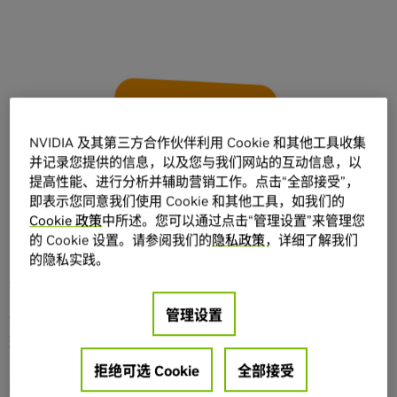
分享
NVIDIA 及其第三方合作伙伴利用 Cookie 和其他工具收集
并记录您提供的信息，以及您与我们网站的互动信息，以
提高性能、进行分析并辅助营销工作。点击“全部接受”，
科技的力量远不止给生活带来便利，更在于赋力人们解决宏
即表示您同意我们使用 Cookie 和其他工具，如我们的
Cookie 政策
中所述。您可以通过点击“管理设置”来管理您
观问题。在能源、医疗、建筑等垂直领域，行业巨头之外，
的 Cookie 设置。请参阅我们的
隐私政策
，详细了解我们
初创企业早已成为推动行业创新发展的重要力量。
GTC 初创
的隐私实践。
企业展示特辑
将带您领略初创群英优秀解决方案，感受人工
智能赋能产业发展的独特魅力。
管理设置
如今，AI 已经成为医疗健康行业的有效辅助和有力支撑。全
球抗疫的背景下，AI 落地医疗行业的进程进一步提速，与产
业的结合日趋紧密。本期节目将对话动态医学影像领域领先
拒绝可选 Cookie
全部接受
的人工智能技术、产品和服务提供商慧维医疗，看初创企业