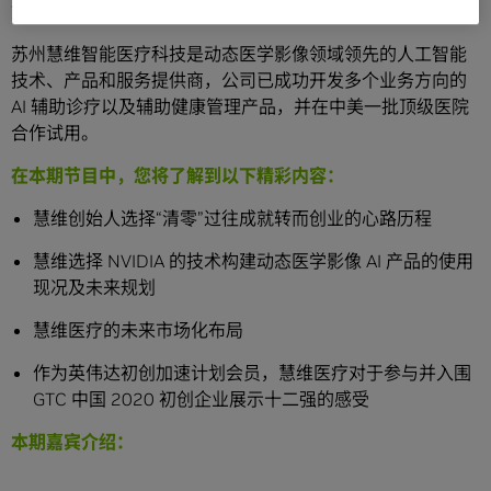
如何在 AI 应用的“风口”场景“乘风破浪”。
苏州慧维智能医疗科技是动态医学影像领域领先的人工智能
技术、产品和服务提供商，公司已成功开发多个业务方向的
AI 辅助诊疗以及辅助健康管理产品，并在中美一批顶级医院
合作试用。
在本期节目中，您将了解到以下精彩内容：
慧维创始人选择“清零”过往成就转而创业的心路历程
慧维选择 NVIDIA 的技术构建动态医学影像 AI 产品的使用
现况及未来规划
慧维医疗的未来市场化布局
作为英伟达初创加速计划会员，慧维医疗对于参与并入围
GTC 中国 2020 初创企业展示十二强的感受
本期嘉宾介绍：