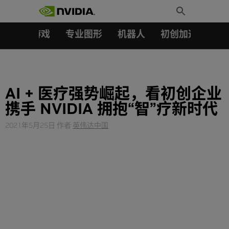
搜索：
Skip
Toggle
to
Search
content
汽车
游戏
专业图形
机器人
初创加速会员成
AI + 医疗强势崛起，看初创企业
携手 NVIDIA 拥抱“智”疗新时代
2021年5月25日
作者
英伟达中国