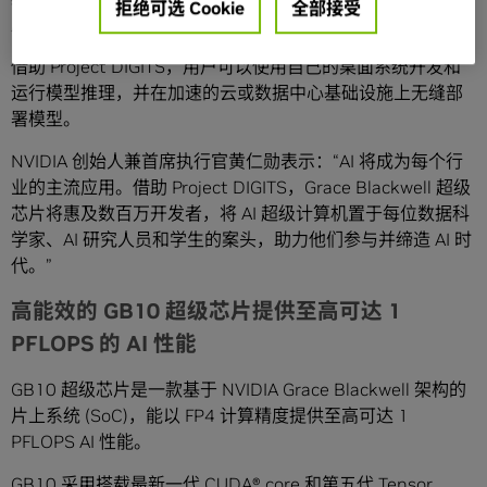
拒绝可选 Cookie
全部接受
原型设计、微调及运行。
借助 Project DIGITS，用户可以使用自己的桌面系统开发和
运行模型推理，并在加速的云或数据中心基础设施上无缝部
署模型。
NVIDIA 创始人兼首席执行官黄仁勋表示：“AI 将成为每个行
业的主流应用。借助 Project DIGITS，Grace Blackwell 超级
芯片将惠及数百万开发者，将 AI 超级计算机置于每位数据科
学家、AI 研究人员和学生的案头，助力他们参与并缔造 AI 时
代。”
高能效的 GB10 超级芯片提供至高可达 1
PFLOPS 的 AI 性能
GB10 超级芯片是一款基于 NVIDIA Grace Blackwell 架构的
片上系统 (SoC)，能以 FP4 计算精度提供至高可达 1
PFLOPS AI 性能。
GB10 采用搭载最新一代 CUDA® core 和第五代
Tensor