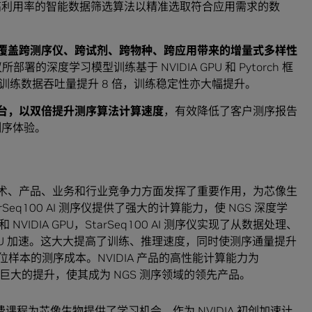
高利用率的智能数据筛选算法以精准选取符合应用需求的数
代流程，以覆盖跨测序仪、跨试剂、跨物种、跨应用带来的增量式多样性
测序仪所部署的深度学习模型训练基于 NVIDIA GPU 和 Pytorch 框
，训练数据吞吐量提升 8 倍，训练稳定性亦大幅提升。
的异构平台，以双倍提升测序算法计算速度
，有效降低了客户测序报告
测序体验。
I 测序仪的技术、产品、业务和行业竞争力方面发挥了重要作用，为芯像生
arSeq100 AI 测序仪提供了强大的计算能力，使 NGS 深度学
DIA GPU，StarSeq100 AI 测序仪实现了从数据处理、
 GPU 加速。这大大提高了训练、推理速度，同时使测序通量提升
位样本的测序成本。NVIDIA 产品的高性能计算能力为
带来了巨大的提升，使其成为 NGS 测序领域的领先产品。
费课程为芯像生物提供了学习机会。作为 NVIDIA 初创加速计