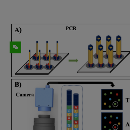
分享
芯像生物科技
是一家成立于 2017 年的领先的人
产商，以半导体芯片技术为核心，赋能体外
低成本高产出、运行流程集成自动与智能化
公司开发出的 StarSeq100 AI 测序
理、特征学习到模型训练和 FastQ 生
芯像生物的目标用户主要是中心医院、地区
构。StarSeq100 AI 测序仪的高效
更快速、更准确地进行基因测序，为疾病诊