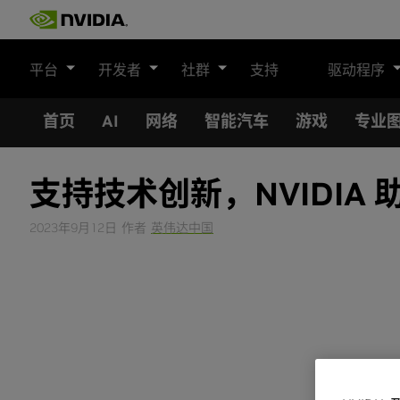
Skip
to
content
平台
开发者
社群
支持
驱动程序
首页
AI
网络
智能汽车
游戏
专业
支持技术创新，NVIDIA
2023年9月12日
作者
英伟达中国