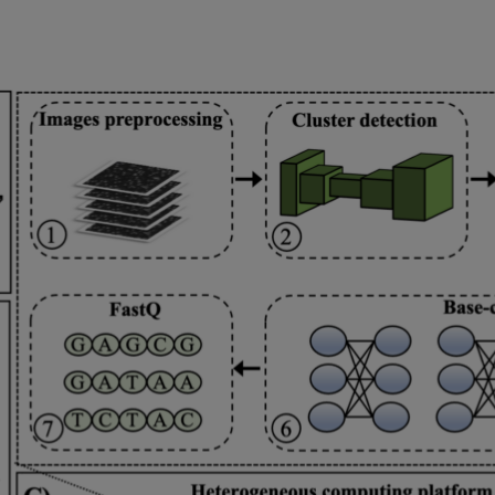
工智能 NGS（Next-generation sequencing）测序仪生
诊断技术的创新，目标是打造检测结果快速精准、仪器运营
的基因测序平台，推动技术的普及，为人类生命健康护航。
仪，利用人工智能和 GPU 加速技术实现全流程的高效测序，从数据处
成，极大地提高测序通量，并显著降低单位样本的测序成本。
医院、生物医药研究机构、基因组学研究所等医学和科研机
性和精准性使其成为医学研究和临床诊断领域的理想选择，帮助用户
断、治疗和个性化医学提供强有力的支持。