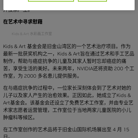
为癌症病患提供治疗与支持。获奖机构由NVIDIA的员工审核
并投票产生。
在艺术中寻求慰藉
Kids & Art 水彩画工作室
Kids & Art 基金会是旧金山湾区的一个艺术治疗项目。作为
最新一批获奖机构之一，Kids & Art旨在通过艺术和手工艺品
制作，帮助与癌症抗争的儿童及其家人暂时忘却癌症的痛
苦，享受生活的美好。未来两年，NVIDIA还将资助 200 个工
作室，为 2000 多名患儿提供服务。
在与癌症抗争的过程中，一位家长深刻体会到了艺术对她的
儿子以及家人产生的治愈效果。正因如此，她成立了Kids &
Art基金会。该基金会还设立了免费艺术工作室，并由专业艺
术家志愿者运营管理，工作室位于当地两家儿童医院的小儿
肿瘤科等候区。
在工作室创作的艺术品将于旧金山国际机场展出至 4 月 15
日。