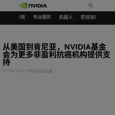
搜索：
Skip
Toggle
to
Search
content
汽车
游戏
专业图形
机器人
初创加速会员成
从美国到肯尼亚，NVIDIA基金
会为更多非盈利抗癌机构提供支
持
2018年2月3日
作者
英伟达中国