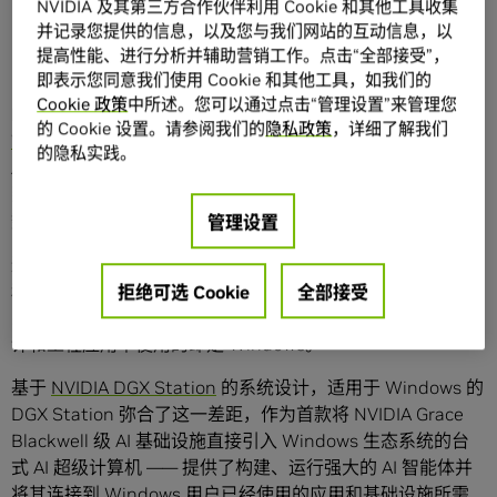
NVIDIA 及其第三方合作伙伴利用 Cookie 和其他工具收集
其业务运行的工作流和应用中构建和部署 AI。
并记录您提供的信息，以及您与我们网站的互动信息，以
DGX Station 将支持 Windows 上的 NVIDIA OpenShell，
提高性能、进行分析并辅助营销工作。点击“全部接受”，
其构建于全新的 Windows 安全性与隔离原语之上。
即表示您同意我们使用 Cookie 和其他工具，如我们的
Cookie 政策
中所述。您可以通过点击“管理设置”来管理您
NVIDIA GTC 台北 —— NVIDIA 今日宣布推出
适用于
的 Cookie 设置。请参阅我们的
隐私政策
，详细了解我们
Windows 的 NVIDIA DGX Station™
，这是性能卓越的台式
的隐私实践。
AI 超级计算机，旨在构建、运行和连接始终在线的 AI 智能体
到 Windows 应用和工作流，能够在本地运行高达 1 万亿参
数的前沿 AI 模型。
管理设置
过去，重型企业级 AI 工作负载 —— 训练、微调、大规模推理
和多智能体开发 —— 需要在数据中心中运行 Linux 的强大 AI
拒绝可选 Cookie
全部接受
系统，而绝大多数财富 500 强企业在日常生产力、创意、设
计和工程应用中使用的却是 Windows。
基于
NVIDIA DGX Station
的系统设计，适用于 Windows 的
DGX Station 弥合了这一差距，作为首款将 NVIDIA Grace
Blackwell 级 AI 基础设施直接引入 Windows 生态系统的台
式 AI 超级计算机 —— 提供了构建、运行强大的 AI 智能体并
将其连接到 Windows 用户已经使用的应用和基础设施所需