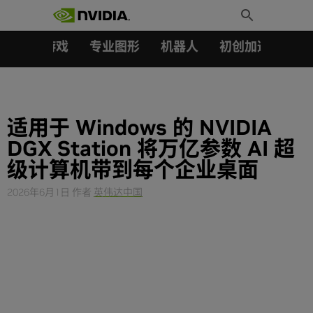
搜索：
Skip
Toggle
to
Search
content
汽车
游戏
专业图形
机器人
初创加速会员成
适用于 Windows 的 NVIDIA
DGX Station 将万亿参数 AI 超
级计算机带到每个企业桌面
2026年6月1日
作者
英伟达中国