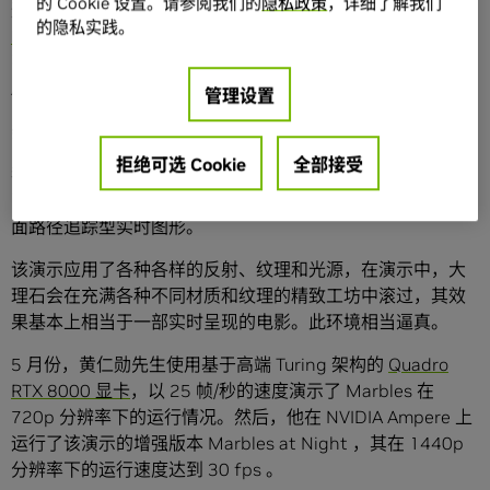
的 Cookie 设置。请参阅我们的
隐私政策
，详细了解我们
这些工具包含
NVIDIA Reflex
（用于为竞技游戏提速）、
的隐私实践。
NVIDIA Omniverse Machinima
（面向使用实时计算机图形
引擎打造电影效果的用户），以及
NVIDIA Broadcast
（利用
AI 为主播搭建虚拟直播间）。
管理设置
亲身体验
拒绝可选 Cookie
全部接受
我们会通过两个演示来展示其出众效果。 5 月份，我们发布
了名为
Marbles
的一个演示，该演示拥有全球首款逼真的全
面路径追踪型实时图形。
该演示应用了各种各样的反射、纹理和光源，在演示中，大
理石会在充满各种不同材质和纹理的精致工坊中滚过，其效
果基本上相当于一部实时呈现的电影。此环境相当逼真。
5 月份，黄仁勋先生使用基于高端 Turing 架构的
Quadro
RTX 8000 显卡
，以 25 帧/秒的速度演示了 Marbles 在
720p 分辨率下的运行情况。然后，他在 NVIDIA Ampere 上
运行了该演示的增强版本 Marbles at Night ，其在 1440p
分辨率下的运行速度达到 30 fps 。