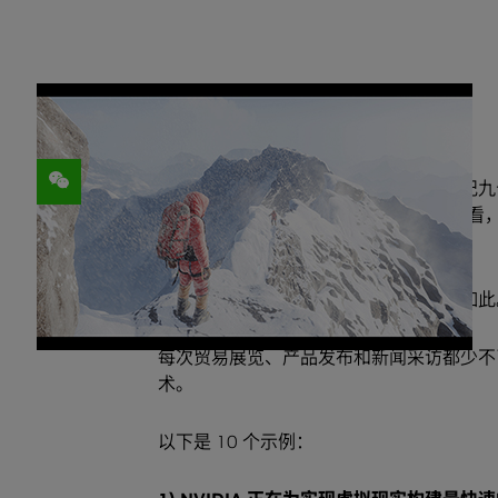
分享
我第一次接触虚拟现实要追溯到二十世纪
玩
“Dactyl Nightmare”
。以现在的标准来看
对未来工程和游戏的期待。
那一代人已经走向成熟，虚拟现实亦是如此
每次贸易展览、产品发布和新闻采访都少不了
术。
以下是 10 个示例：