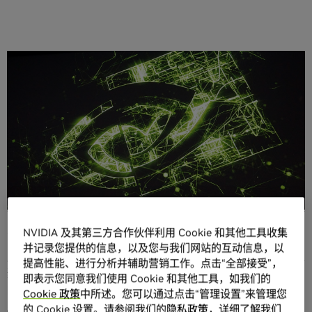
分享
家居行业的可视化需求越来越高，从物理工作站的 GPU 算
力、渲染能力，到 AI 辅助设计功能，再到可通过轻量化设备
访问的云端 XR 体验、云化实时渲染效果呈现，都为大家居行
业的前沿企业所高度关注。
NVIDIA 及其第三方合作伙伴利用 Cookie 和其他工具收集
并记录您提供的信息，以及您与我们网站的互动信息，以
广东三维家信息科技有限公司（以下简称为“三维家”）是一家
提高性能、进行分析并辅助营销工作。点击“全部接受”，
聚焦于大家居产业的云工业软件服务商，致力于让家居企业
即表示您同意我们使用 Cookie 和其他工具，如我们的
的营销、设计、制造更简单高效，助力家居企业增长及行业
Cookie 政策
中所述。您可以通过点击“管理设置”来管理您
腾飞。三维家借助
NVIDIA Omniverse™
打造了一款家居行
的 Cookie 设置。请参阅我们的
隐私政策
，详细了解我们