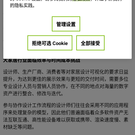
业的通用软件——3D 数字资产创作和管理平台，借
的隐私实践。
助
NVIDIA Omniverse
中的 XR 插件、RTX 渲染器、USD 格
式等功能与特性，将设计、营销、生产环节中的数字资产和
管理设置
工作流程相互连接。三维家将自有技术与
NVIDIA
技术相结
合，不但为家居企业节约了时间和经济成本，也让消费者能
快速得到家居设计师的反馈以得到满意的家装效果，助力提
拒绝可选 Cookie
全部接受
升家居行业上下游的沟通与生产效率。
大家居行业面临效率与时间成本挑战
设计师、生产厂商、消费者等对家居设计可视化的要求日益
提升，为达到更佳的展示效果与更短的交付时间，需要多位
专业设计人员与营销人员协作，在不同的地点对海量的数字
资产进行整合、修改与迭代。
参与协作设计工作流程的设计师们往往会采用不同的应用程
序来处理复杂的模型，因此他们普遍面临着众多软件资产无
法互联互通、高性能设备难以获取或携带、渲染速度慢、素
材缺乏等问题。