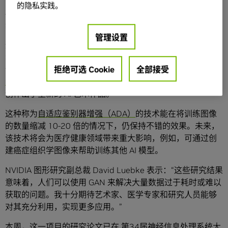
（GAN）领域的“神童”。相较于典型的 GAN，它只需要基于
的隐私实践。
极少量的学习材料，就能学习诸如模仿著名画家和重建癌症
组织图像这样复杂的技能。
管理设置
通过将一种突破性的神经网络训练技术应用于常用的 NVIDIA
StyleGAN2 模型，NVIDIA 的研究人员基于大都会艺术博物
拒绝可选 Cookie
全部接受
馆中不到 1,500 张图像重新设计了艺术作品。他们使用
NVIDIA DGX 系统
加速训练，从历史人物肖像中汲取灵感，
创作出了全新的 AI 艺术作品。
这种称为
自适应鉴别器增强（ADA）
的技术能在将训练图像
的数量缩减 10-20 倍的情况下，仍保持不错的效果。未来，
该技术将会为医疗健康领域带来重大影响，例如，可通过创
建癌症组织学图像来帮助训练其他 AI 模型。
NVIDIA 图形研究副总裁 David Luebke 表示：“这些研究结果
意味着，人们可以使用 GAN 来解决大量数据过于耗时或难以
获取的问题。我十分期待艺术家、医学专家和研究人员能够
对其充分利用，实现更多应用。”
本周，这一项目的
研究论文
已在 第34届神经信息处理系统大