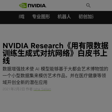
搜索：
Skip
Toggle
to
Search
content
汽车
游戏
专业图形
机器人
初创加速会员成
NVIDIA Research《用有限数据
训练生成式对抗网络》白皮书上
线
数据增强技术使 AI 模型能够基于大都会艺术博物馆的
一个小型数据集来模仿艺术作品，并在医疗健康等领
域开创全新的潜在应用
2021年2月2日
作者
Isha Salian