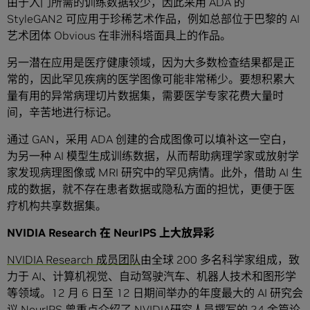
由于入门所需的训练数据较少，因此采用 ADA 的
StyleGAN2 可应用于珍稀艺术作品，例如总部位于巴黎的 AI
艺术团体 Obvious 在非洲科塔面具上的作品。
另一潜在应用是医疗健康领域，因为大多数检查结果都是正
常的，因此罕见疾病的医学图像可能非常稀少。要想积累大
量有用的异常病理切片数据集，需要医学专家花费大量时
间，辛苦地进行标记。
通过 GAN，采用 ADA 创建的合成图像可以填补这一空白，
为另一种 AI 模型生成训练数据，从而帮助病理学家或放射学
家发现病理图像或 MRI 研究中的罕见病情。此外，借助 AI 生
成的数据，就不存在患者数据或隐私方面的担忧，更便于医
疗机构共享数据集。
NVIDIA Research
在
NeurIPS
上大放异彩
NVIDIA Research 成员团队
由全球 200 多名科学家组成，致
力于 AI、计算机视觉、自动驾驶汽车、机器人技术和图形学
等领域。12 月 6 日至 12 日期间举办的年度最大的 AI 研究会
议 NeurIPS 曾重点介绍了 NVIDIA研究人员撰写的 24 余篇论