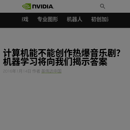
搜索：
Skip
Toggle
to
Search
content
汽车
游戏
专业图形
机器人
初创加速会员成
计算机能不能创作热爆音乐剧？
机器学习将向我们揭示答案
2016年1月14日
作者
英伟达中国