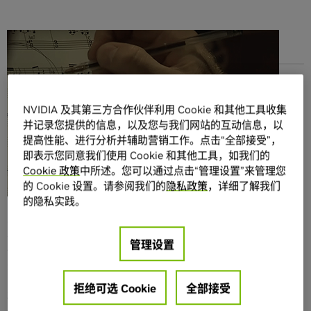
分享
NVIDIA 及其第三方合作伙伴利用 Cookie 和其他工具收集
并记录您提供的信息，以及您与我们网站的互动信息，以
提高性能、进行分析并辅助营销工作。点击“全部接受”，
即表示您同意我们使用 Cookie 和其他工具，如我们的
计算机可以开汽车、可以开发食谱，甚至可以谱写说唱音
Cookie 政策
中所述。您可以通过点击“管理设置”来管理您
乐。那计算机能不能创作热爆音乐剧呢？伦敦的观众们很快
的 Cookie 设置。请参阅我们的
隐私政策
，详细了解我们
会找到答案。
的隐私实践。
即将在伦敦西区剧院首演的新剧《
Beyond the Fence
》是世
界上首部由计算机构思和基本由计算机创作的音乐剧。这部
管理设置
音乐剧的上演，也是考察技术对艺术和创意流程影响的一次
实验。
拒绝可选 Cookie
全部接受
本剧的执行制作人 Archie Baron 帮助策划了本次实验。他表