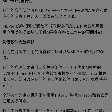
MLPerf
的重要性
我们的合作伙伴深知
MLPerf
是一个客户用来评估AI平台和供
应商的宝贵工具，因此纷纷参与这项测试。
MLPerf的各项测试涵盖了当下最流行的AI工作负载和场景，
用户可以依据该基准了解AI平台在各类工作中的预期性能。
凭借软件大放异彩
我们在测试中使用的所有软件都可以从MLPerf软件库中获
得。
我们的推理结果来自两个关键组件——用于优化AI模型的
NVIDIA TensorRT
和用于高效部署模型的
NVIDIA Triton推理
服务器
。您可以在我们的GPU优化软件目录
NGC
上免费获得
它们。
全球各地的企业机构正在采用Triton，包括
Amazon
和
微软
等
云服务提供商。
我们不断将优化成果加入到NGC上的容器中，让每一位用户