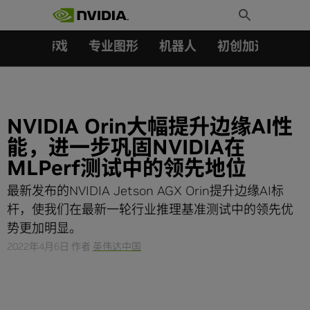
搜索：
Skip
Toggle
to
Search
content
汽车
游戏
专业图形
机器人
初创加速会员成
NVIDIA Orin大幅提升边缘AI性
能，进一步巩固NVIDIA在
MLPerf测试中的领先地位
最新发布的NVIDIA Jetson AGX Orin提升边缘AI标
杆，使我们在最新一轮行业推理基准测试中的领先优
势更加明显。
2022年4月6日
作者
英伟达中国