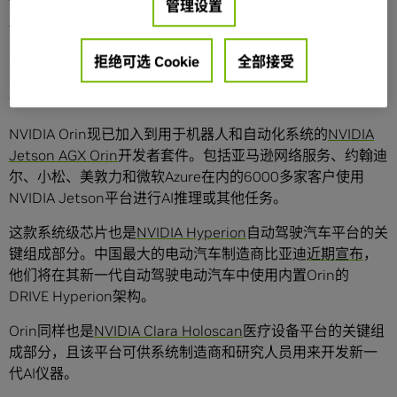
伴继续在所有机器学习的工作负载和场景中展现出了高性能
管理设置
和广泛的生态系统。
在边缘AI领域，NVIDIA Orin预生产版本在六项性能测试中的
拒绝可选 Cookie
全部接受
五项处于领先地位，其运行速度比上一代Jetson AGX Xavier
快了5倍，能效平均提高了2倍。
NVIDIA Orin现已加入到用于机器人和自动化系统的
NVIDIA
Jetson AGX Orin
开发者套件。包括亚马逊网络服务、约翰迪
尔、小松、美敦力和微软Azure在内的6000多家客户使用
NVIDIA Jetson平台进行AI推理或其他任务。
这款系统级芯片也是
NVIDIA Hyperion
自动驾驶汽车平台的关
键组成部分。中国最大的电动汽车制造商比亚迪
近期宣布
，
他们将在其新一代自动驾驶电动汽车中使用内置Orin的
DRIVE Hyperion架构。
Orin同样也是
NVIDIA Clara Holoscan
医疗设备平台的关键组
成部分，且该平台可供系统制造商和研究人员用来开发新一
代AI仪器。