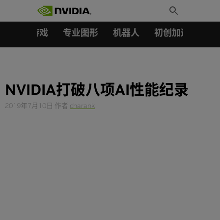
搜索：
Skip
Toggle
to
Search
content
汽车
游戏
专业图形
机器人
初创加速会员成
NVIDIA打破八项AI性能纪录
2019年7月10日
作者
charank