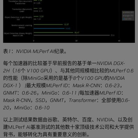
表
1
：
NVIDIA MLPerf AI
纪录。
每个加速器的比较基于早前报告的基于单一
NVIDIA DGX-
2H
（
16
个
V100 GPU
）、与其他同规模相比较的
MLPerf 0.6
的性能（除
MiniGo
采用的是基于
8
个
V100 GPU
的
NVIDIA
DGX-1
）
|
最大规模
MLPerf ID
：
Mask R-CNN
：
0.6-23
，
GNMT
：
0.6-26
，
MiniGo
：
0.6-11 |
每加速器
MLPerf ID
：
Mask R-CNN
，
SSD
，
GNMT
，
Transformer
：全部使用
0.6-
20
，
MiniGo
：
0.6-10
以上测试结果数据由谷歌、英特尔、百度、NVIDIA、以及创
建MLPerf AI基准测试的其他数十家顶级技术公司和大学提供
背书，能够转化为具有重要意义的创新。