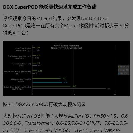
DGX SuperPOD
能够更快速地完成工作负载
仔细观察今日的MLPerf结果，会发现NVIDIA DGX
SuperPOD是唯一在所有六个MLPerf类别中耗时都少于20分
钟的AI平台：
图
2
：
DGX SuperPOD
打破大规模
AI
纪录
大规模
MLPerf 0.6
性能
|
大规模
MLPerf ID
：
RN50 v1.5
：
0.6-
30,0.6-6 | Transformer
：
0.6-28,0.6-6 | GNMT
：
0.6-26,0.6-
5 | SSD
：
0.6-27,0.6-6 | MiniGo
：
0.6-11,0.6-7 | Mask R-