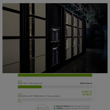
分享
从
8
小时到
80
秒：
NVIDIA
作为唯一一家提交了全部
6
项基准测
试的公司，实现了
AI
训练用时大突破。