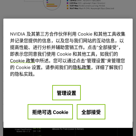
“天下武功，唯快不破”，你需要以“快”制胜。
NVIDIA 及其第三方合作伙伴利用 Cookie 和其他工具收集
如今，全球顶级公司的研究人员和数据科学家团队们都在致
并记录您提供的信息，以及您与我们网站的互动信息，以
力于创建更为复杂的AI模型。但是，AI模型的创建工作不仅仅
提高性能、进行分析并辅助营销工作。点击“全部接受”，
是设计模型，还需要对模型进行快速地训练。
即表示您同意我们使用 Cookie 和其他工具，如我们的
Cookie 政策
中所述。您可以通过点击“管理设置”来管理您
这就是为什么说，如果想在AI领域保持领导力，就首先需要
的 Cookie 设置。请参阅我们的
隐私政策
，详细了解我们
有赖于AI基础设施的领导力。而这也正解释了为什么说今日
的隐私实践。
发布的MLPerf AI训练结果如此之重要。
通过完成全部6项MLPerf基准测试，NVIDIA展现出了全球一
管理设置
流的性能表现和多功能性。
NVIDIA AI
平台在训练性能方面创
下了八项记录
，其中包括三项大规模整体性能纪录和五项基
拒绝可选 Cookie
全部接受
于每个加速器的性能纪录。