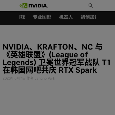
搜索：
Skip
Toggle
to
Search
content
汽车
游戏
专业图形
机器人
初创加速会员成
NVIDIA、KRAFTON、NC 与
《英雄联盟》(League of
Legends) 卫冕世界冠军战队 T1
在韩国网吧共庆 RTX Spark
2026年6月7日
作者
Jangho Park