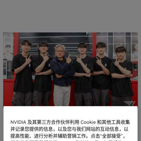
分享
上周，在 COMPUTEX 期间举办的 GTC 台北上，NVIDIA 发
布了
RTX Spark
——这款超级芯片在个人 AI 智能体时代重塑
Windows PC。在 COMPUTEX 之后，NVIDIA 创始人兼首席
执行官黄仁勋随即
前往韩国
，向当地充满热情的游戏社区隆
重介绍 RTX Spark。
NVIDIA 及其第三方合作伙伴利用 Cookie 和其他工具收集
并记录您提供的信息，以及您与我们网站的互动信息，以
包括韩国 KRAFTON 与 NC 在内的领先游戏开发者，已经着
提高性能、进行分析并辅助营销工作。点击“全部接受”，
手将旗下游戏引入由 RTX Spark 驱动的系统。