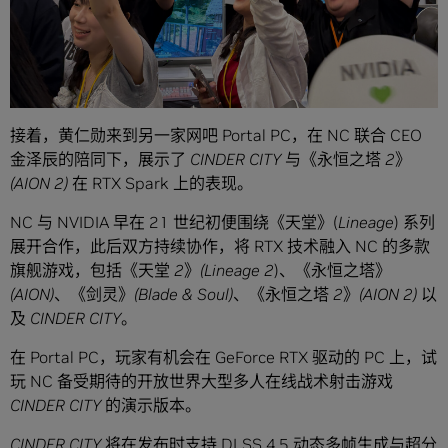
接着，黄仁勋来到另一家网吧 Portal PC，在 NC 联合 CEO
金泽辰的陪同下，展示了
CINDER CITY
与
《永恒之塔 2》
(AION 2)
在 RTX Spark 上的表现。
NC 与 NVIDIA 早在 21 世纪初便围绕
《
天堂
》
(
Lineage
) 系列
展开合作，此后双方持续协作，将 RTX 技术融入 NC 的多款
旗舰游戏，包括《
天堂 2
》
(Lineage 2
)、
《永恒之塔》
(AION)
、
《剑灵》(Blade & Soul)、《永恒之塔 2》(AION 2)
以
及
CINDER CITY
。
在 Portal PC，玩家有机会在 GeForce RTX 驱动的 PC 上，试
玩 NC 备受期待的开放世界大型多人在线战术射击游戏
CINDER CITY
的演示版本。
CINDER CITY
将在发布时支持 DLSS 4.5 动态多帧生成与超分