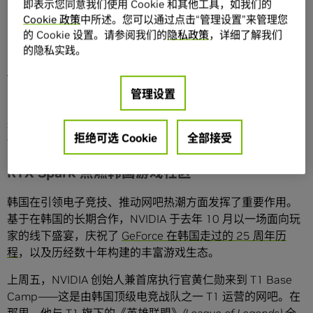
即表示您同意我们使用 Cookie 和其他工具，如我们的
Cookie 政策
中所述。您可以通过点击“管理设置”来管理您
RTX Spark 专为本地 AI、内容创作与游戏而设计，将 NVIDIA
的 Cookie 设置。请参阅我们的
隐私政策
，详细了解我们
30 年的技术创新带入轻薄、可全天续航的 Windows 笔记本
的隐私实践。
电脑，以及小巧而超高能效的桌面主机。
借助这款超级芯片，玩家能够以 1440p 分辨率、超过 100
FPS 的帧率畅玩 3A 游戏，并享受 NVIDIA 光线追踪、DLSS
管理设置
与 Reflex 等技术。此外，RTX Spark 支持所有 NVIDIA RTX
技术，包括近期发布的
DLSS 4.5 光线重建
——它采用第二代
拒绝可选 Cookie
全部接受
Transformer 模型，可呈现逼真的图像质量。
RTX Spark 点燃韩国游戏社区
韩国在引领电子竞技、推动网吧热潮方面发挥了重要作用。
基于在韩国的长期合作，NVIDIA 于去年 10 月以一场面向玩
家的线下盛宴，庆祝了
GeForce 在韩国走过的 25 周年历
程
，以及历经数十年构建的丰富游戏生态。
上周五，NVIDIA 创始人兼首席执行官黄仁勋来到 T1 Base
Camp——这是由韩国顶级电竞战队之一 T1 运营的网吧。在