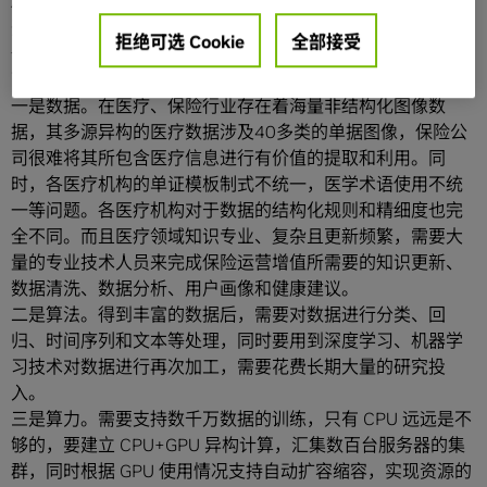
AI 技术使用门槛高，传统药企、保险、医疗等团队缺乏辅助
开发工具、不熟悉相关算法，同时在底层框架及硬件驱动上
拒绝可选 Cookie
全部接受
也有重重困难。同样，在医疗保险行业搭建 AI 平台主要有以
下几大挑战：
一是数据。在医疗、保险行业存在着海量非结构化图像数
据，其多源异构的医疗数据涉及40多类的单据图像，保险公
司很难将其所包含医疗信息进行有价值的提取和利用。同
时，各医疗机构的单证模板制式不统一，医学术语使用不统
一等问题。各医疗机构对于数据的结构化规则和精细度也完
全不同。而且医疗领域知识专业、复杂且更新频繁，需要大
量的专业技术人员来完成保险运营增值所需要的知识更新、
数据清洗、数据分析、用户画像和健康建议。
二是算法。得到丰富的数据后，需要对数据进行分类、回
归、时间序列和文本等处理，同时要用到深度学习、机器学
习技术对数据进行再次加工，需要花费长期大量的研究投
入。
三是算力。需要支持数千万数据的训练，只有 CPU 远远是不
够的，要建立 CPU+GPU 异构计算，汇集数百台服务器的集
群，同时根据 GPU 使用情况支持自动扩容缩容，实现资源的