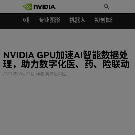
搜索：
Skip
Toggle
to
Search
content
汽车
游戏
专业图形
机器人
初创加速会员成
NVIDIA GPU加速AI智能数据处
理，助力数字化医、药、险联动
2021年10月21日
作者
英伟达中国