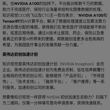
练，在
NVIDIA A100
的加持下，平台能训练数千万的数据，
助力于完成医疗、保险行业海量非结构化图像数据的处理。
知识视觉CEO向飞以及CTO王一哲均表示：“
NVIDIA A100
和
TensorRT
的AI计算平台，解决了数据处理速度以及算法算力
资源合理分配的难题，使得我们在‘数愈医疗’领域能够不断创
新，拓宽应用场景。通过AI技术让医院、药企、保险以及患
者真正的享受AI所带来的便捷。用数据创造更多治愈疾病的
希望，为我国医疗事业的发展贡献一份力量。”
英伟达初创加速计划
知识视觉是英伟达初创加速计划（NVIDIA Inception）会员
企业。英伟达初创加速计划为免费会员制、旨在培养颠覆行
业格局的优秀初创公司；能够提供『产品折扣』，『市场宣
传』，『技术支持』，『融资平台』，『客户推荐』等一系
列服务，加速初创公司的发展。
想要像知识视觉一样获得 NVIDIA 初创加速生态助力？扫描下
方二维码，仅需一分钟填写意向申请表单，获得快速联系。