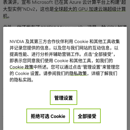
表演讲，宣布 Microsoft 已在其 Azure 云计算平台上构建“超
大型实例”NDv2，这也是
全球超大的 GPU 加速云端超级计算
机
。
此外，他还发布了
NVIDIA Magnum IO
。这是一种 GPU 加速
I/O 和存储软件套件，可解决 AI、数据科学和高性能计算工作
负载的数据传输瓶颈问题。
NVIDIA 及其第三方合作伙伴利用 Cookie 和其他工具收集
并记录您提供的信息，以及您与我们网站的互动信息，以
在两个小时的演讲中，除发布上述内容之外，黄仁勋先生还
提高性能、进行分析并辅助营销工作。点击“全部接受”，
谈到目前业内的最新发展动态，详细描绘了高性能计算的广
即表示您同意我们使用 Cookie 和其他工具，如我们的
阔前景。
Cookie 政策
中所述。您可以通过点击“管理设置”来管理您
的 Cookie 设置。请参阅我们的
隐私政策
，详细了解我们
高性能计算领域的全方位扩展
的隐私实践。
作为全球超级计算领域的顶尖盛会，本届 SC19 大会的开幕
式可谓是座无虚席。在开幕式上，黄仁勋先生对现场约 1400
管理设置
名研究人员和技术人员说道：“高性能计算领域正在同时朝各
个方向扩展。放眼当下，无论是在超级计算机中心、云端，
拒绝可选 Cookie
全部接受
还是在边缘，高性能计算可谓是无处不在。”
推动高性能计算全方位扩展的因素不胜枚举，例如基于大量