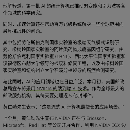
他解释道，第一批 AI 超级计算机已推动聚变能和引力波等各
个领域的科学研究。
同时，加速计算还在帮助百万兆级系统解决一些全球范围内
最具挑战性的问题。
其中包括劳伦斯伯克利国家实验室的极端天气模式识别研
究、橡树岭国家实验室的阿片类药物成瘾基因组学研究、由
劳伦斯伯克利国家实验室 (LBNL)、西北太平洋国家实验室和
汉福德区布朗大学领导的核废料修复工程，以及由橡树岭国
家实验室和纽约州立大学石溪分校领导的癌症检测研究。
与此同时，AI 的应用领域也在日益广泛。本月初，美国邮政
总局宣布将
采用 NVIDIA 的端到端 AI 技术
。作为全球最大的
邮政服务机构，其每天要处理近 5 亿封邮件。
黄仁勋先生表示：“这是流式 AI 计算机最擅长的应用场景。”
上个月，黄仁勋先生宣布 NVIDIA 正在与 Ericsson、
Microsoft、Red Hat 等公司开展合作，利用 NVIDIA EGX 边