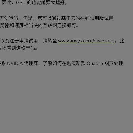
。因此，GPU 的功能越强大越好。
无法运行。但是，您可以通过基于云的在线试用版试用
个互联网浏览器和速度相当快的互联网连接即可。
多信息，以及注册申请试用，请转至
www.ansys.com/discovery
。此
现场看到这款产品。
可以联系 NVIDIA 代理商，了解如何在购买新款 Quadro 图形处理