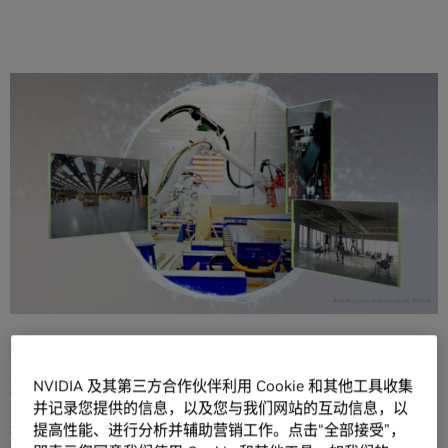
分享
本文是
洞悉 Omniverse
系列文章。“洞悉 Omniverse”重点介
绍开发者、3D 从业者与企业如何使用
OpenUSD
和
NVIDIA
Omniverse
的最新进展深入改变他们的工作流。
NVIDIA GTC 大会标志着
物理 AI
迎来了一个重要转折点：机
器人、车辆和工厂正从单一的用例与孤立的部署，扩展为跨
NVIDIA 及其第三方合作伙伴利用 Cookie 和其他工具收集
行业的复杂企业级工作负载。
并记录您提供的信息，以及您与我们网站的互动信息，以
提高性能、进行分析并辅助营销工作。点击“全部接受”，
推动这场变革的核心是全新面向物理 AI 的前沿模型，包括