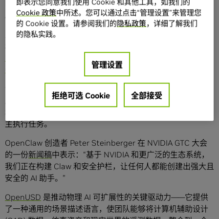
即表示您同意我们使用 Cookie 和其他工具，如我们的
NVIDIA Cosmos 3、NVIDIA Isaac GR00T N1.7 和 NVIDIA
Cookie 政策
中所述。您可以通过点击“管理设置”来管理您
Alpamayo 1.5。
的 Cookie 设置。请参阅我们的
隐私政策
，详细了解我们
的隐私实践。
此外，NVIDIA 还发布了旨在推动世界模型、人形机器人技能
和智能汽车前沿化发展的
NVIDIA 物理 AI 数据工厂
Blueprint
，以及应用于 AI 工厂数字孪生仿真的
NVIDIA
管理设置
Omniverse DSX Blueprint
。
诸如 OpenClaw 等开源智能体框架将 AI 堆栈全面延伸至运营
拒绝可选 Cookie
全部接受
层面——赋能可长期运行的“Claw”，使其能够利用工具、记忆
和消息接口，在专属设备上编排工作流、管理数据管线并自
主执行任务。
OpenClaw 创造者 Peter Steinberger 在 NVIDIA GTC 大会
的一份
新闻稿
中表示：“基于 NVIDIA 和更广泛的生态系统，
我们正在构建 Claw 和安全护栏，让任何人都能创建出强大且
安全的 AI 助手。”
OpenUSD
是推动物理 AI 可扩展性的关键驱动力——它提供
了一种通用的场景描述语言，使团队能够将计算机辅助设计