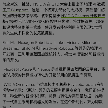
为应对这一挑战，NVIDIA 在 GTC 大会上推出了
物理 AI 数据
工厂 Blueprint
，这是一个将算力转化为大规模、高质量训练
数据的开放参考架构。该架构基于
NVIDIA Cosmos 开放世界
基础模型
和
NVIDIA OSMO
控制器构建，将数据管护、增强
和评估整合到单一管线，使开发者能够利用有限的现实世界
输入生成多样化的长尾数据集。
FieldAI
、
Hexagon Robotics
、
Linker Vision
、
Milestone
Systems
、
Skild AI
和
Teradyne Robotics
等领先的物理 AI
开发商，正利用该蓝图加速机器人、视觉 AI 智能体和智能汽
车的开发。
Microsoft Azure
和
Nebius
是首批提供该蓝图的云平台，将
全球规模的计算能力转化为开箱即用的数据生产引擎。
NVIDIA Omniverse 与仿真技术副总裁 Rev Lebaredian 在
新
闻稿
中表示：“通过与领先的云服务提供商合作，我们正在提
供一种全新的智能体引擎，将算力转化为高质量数据，推动
下一代自主系统和机器人的发展。在这个新时代，算力即数
据。”