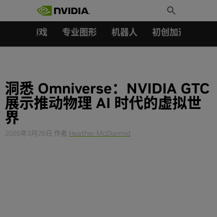
搜索：
Skip
Toggle
to
Search
content
汽车
游戏
专业图形
机器人
初创加速会员成
洞悉 Omniverse：NVIDIA GTC
展示推动物理 AI 时代的虚拟世
界
2026年3月26日
作者
Heather McDiarmid