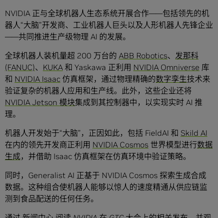
NVIDIA 正与全球机器人生态系统开展合作——包括领先的机
器人“大脑”开发商、工业机器人巨头以及人形机器人先锋企业
——共同推进生产级物理 AI 的发展。
全球机器人装机量超 200 万台的
ABB Robotics
、
发那科
(FANUC)
、
KUKA
和 Yaskawa 正利用
NVIDIA Omniverse
库
和
NVIDIA Isaac
仿真框架，通过物理精确的
数字孪生
技术来
验证复杂的机器人应用和生产线。此外，这些企业还将
NVIDIA Jetson 模块
集成到其控制器中，以实现实时 AI 推
理。
机器人开发始于“大脑”，正因如此，包括 FieldAI 和
Skild AI
在内的领先开发商正利用
NVIDIA Cosmos
世界模型进行
数据
生成
，并借助 Isaac 仿真框架在仿真环境中验证策略。
同时，Generalist AI 正基于 NVIDIA Cosmos 探索生成合成
数据。这种组合使机器人能够以惊人的速度精通从供应链监
测到食品配送的任何任务。
通过
新闻中心
阅读 NVIDIA 在 GTC 大会上的相关发布，并观