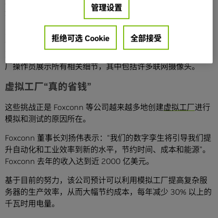
定义流程和训练机器人，使实体工厂能够高效生产下一代加
管理设置
速计算引擎
NVIDIA Blackwell HGX 系统
。
为了设计出最佳的装配线，工厂工程师需要找到数十个机械
拒绝可选 Cookie
全部接受
臂的最佳放置位置，每个机械臂都重达数百磅。为了能够精
准监控整个流程，他们需要在矩阵中安装数千个传感器向工
厂操作员展示所有相关细节，其中包括许多联网摄像头。
虚拟工厂“真的省钱”
这些挑战正是 Foxconn 等公司越来越多地创建
虚拟工厂
进行
模拟和测试的原因所在。
Foxconn 董事长刘扬伟表示：“我们的数字孪生将引导我们提
升自动化和工业效率到新的水平，节约时间、成本和能源”。
Foxconn 去年的收入达到近 2000 亿美元。
基于目前的努力，该公司预计可以利用模拟工厂提高复杂服
务器的生产效率，从而大幅节约成本，每年减少 30% 以上的
千瓦时用电量。