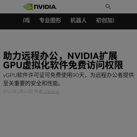
搜索：
Skip
Toggle
to
Search
content
汽车
游戏
专业图形
机器人
初创加速会员成
助力远程办公，NVIDIA扩展
GPU虚拟化软件免费访问权限
vGPU软件许可证可免费使用90天，为远程办公者提供
至关重要的安全和性能。
2020年3月24日
作者
charank