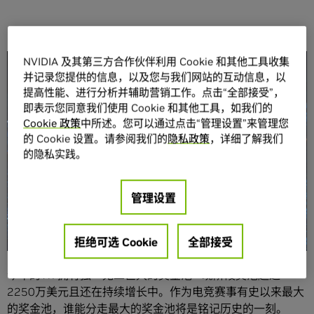
NVIDIA 及其第三方合作伙伴利用 Cookie 和其他工具收集
分享
并记录您提供的信息，以及您与我们网站的互动信息，以
提高性能、进行分析并辅助营销工作。点击“全部接受”，
即表示您同意我们使用 Cookie 和其他工具，如我们的
Cookie 政策
中所述。您可以通过点击“管理设置”来管理您
的 Cookie 设置。请参阅我们的
隐私政策
，详细了解我们
的隐私实践。
18支世界最强战队、最热情的粉丝、世界最大的体育赛事奖
金池之一，还有人人都爱DOTA2。我们爱DOTA2的一切：比
管理设置
赛的压力、团队的配合、每一场战斗、每一只战队，所有激
情热血的一切，都将在8月7日-12日，出现在西雅图的DotA
拒绝可选 Cookie
全部接受
2 国际邀请赛(以下简称：Ti7）！
今年的Ti7拥有独一无二巨大的奖金池—现阶段奖池超过
2250万美元且还在持续增长中。作为电竞赛事有史以来最大
的奖金池，谁能分走最大的奖金池将是铭记历史的一刻。