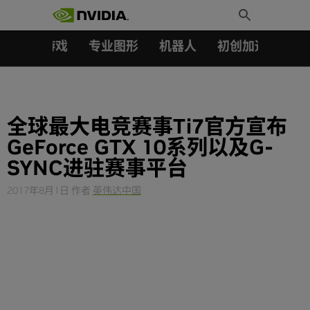
搜索：
Skip
Toggle
to
Search
content
汽车
游戏
专业图形
机器人
初创加速会员成
全球最大电竞赛事Ti7官方宣布
GeForce GTX 10系列以及G-
SYNC进驻赛事平台
2017年8月1日
作者
英伟达中国