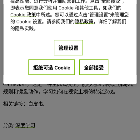
提高性能、进行分析并辅助营销工作。点击“全部接受”，
即表示您同意我们使用 Cookie 和其他工具，如我们的
分享
Cookie 政策
中所述。您可以通过点击“管理设置”来管理您
的 Cookie 设置。请参阅我们的
隐私政策
，详细了解我们
的隐私实践。
管理设置
对于任何机器人系统，模拟都是关键的一环。我们旨在通过
拒绝可选 Cookie
全部接受
简单地观察代理与环境的交互，来了解模拟器。我们专注于
图形游戏，将其作为真实环境的代理。我们将介绍
GameGAN，这是一种生成式模型，能够通过训练,理解游戏
规则和键盘动作，学习如何在视觉上模仿特定游戏。
相关链接：
白皮书
.
分类:
深度学习