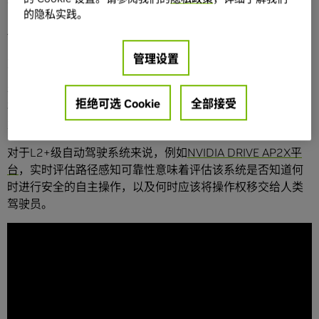
可靠的自动驾驶软件。
的隐私实践。
任务：通过多样性和冗余建立路径感知可靠性
管理设置
方法：路径感知集成
在行驶期间，相信自动驾驶汽车能够利用数据感知并选择正
拒绝可选 Cookie
全部接受
确的行驶路径至关重要。我们将此种信任称之为路径感知可
靠性。
对于L2+级自动驾驶系统来说，例如
NVIDIA DRIVE AP2X平
台
，实时评估路径感知可靠性意味着评估该系统是否知道何
时进行安全的自主操作，以及何时应该将操作权移交给人类
驾驶员。