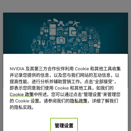
分享
业务流程随员工而动，而非颠倒过来。客户服务的工作可在
NVIDIA 及其第三方合作伙伴利用 Cookie 和其他工具收集
竞争对手抢走客户之前预测这种动向。品牌营销投资产生的
并记录您提供的信息，以及您与我们网站的互动信息，以
投资回报 (ROI) 可以量化。这就是数字化企业，更准确地说是
提高性能、进行分析并辅助营销工作。点击“全部接受”，
AI 企业的运营模式 – 您自己设计，但是靠无限量数据来驱
即表示您同意我们使用 Cookie 和其他工具，如我们的
动。
Cookie 政策
中所述。您可以通过点击“管理设置”来管理您
的 Cookie 设置。请参阅我们的
隐私政策
，详细了解我们
我们正在帮助当今的企业利用
GPU
加快研发、供应链和营销
的隐私实践。
业务各个方面的发展
，以便实现这些能力。但要实现这个目
标，组织需要以超越数据中心范围的方式思考 AI 和机器学
管理设置
习，让每一位研究人员、产品开发人员、业务流程工程师和