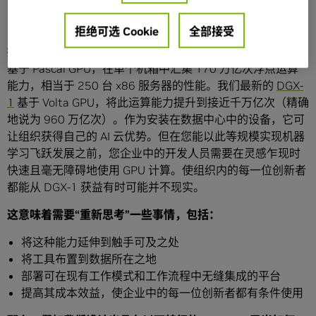
数据科学家（统称为每一位创新者）能够利用超级计算能力
（相当于数百个 CPU 的计算能力）。
拒绝可选 Cookie
全部接受
挑战很快就归结为成本和规模二者之一。
我们最初的 DGX-1
基于 Pascal GPU，在单个机箱中汇集 170 万亿次浮点运算
能力，相当于 250 台 x86 服务器的性能。我们最新的
DGX-
1
基于 Volta GPU，将此运算能力提升到接近千万亿次（精确
地说为 960 万亿次）。作为安装在数据中心中的设备，它可
让组织获得自己的 AI 云优势。但在您能以此等规模实现机器
学习飞跃发展之前，您企业中的开发人员需要在灵感乍现时
快速且毫无障碍地使用 GPU 计算。使组织内的每一位创新者
都能从 DGX-1 获益有时可能并不现实。
这意味着需要
“
重新思考
”
一些事情，包括：
将这种能力延伸到触手可及之处
将工具布置到数据所在之地
部署可在现有工作模式和工作流程中无缝集成的平台
提高其成本效益，使企业中的每一位创新者都有条件使用