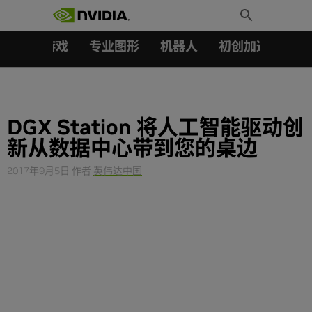
搜索：
Skip
Toggle
to
Search
content
汽车
游戏
专业图形
机器人
初创加速会员成
DGX Station 将人工智能驱动创
新从数据中心带到您的桌边
2017年9月5日
作者
英伟达中国