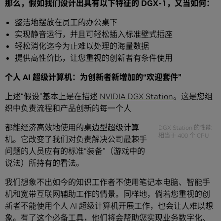
那么，假如我们设计出具有以下特征的
DGX-1
，又当如何：
整洁地摆放在员工的办公桌下
实现静音运行，并且可轻松插入标准壁式插座
轻松消化迄今为止难以处理的海量数据
提供高性价比，让您重视的创新者有条件使用
个人
AI
超级计算机：为创新者新增加的
“
欢迎套件
”
上述“假设”基本上是在描述
NVIDIA DGX Station
。这是您组
织中负责流程和产品创新的每一个人
都能经济高效地使用的桌边型超级计算
DGX Station 的性能
相当于 400 个 CPU
机。它改变了我们对负责解决公司最棘手
问题的人员应有的标准“装备”（游戏中的
说法）所持有的看法。
我们想象不出如今的知识工作者不使用笔记本电脑、智能手
机和宽带互联网辅助工作的情景。同样地，倘若您重视的创
新者不能使用个人 AI 超级计算机开展工作，也会让人难以想
象。有了这个必备工具，他们将会帮助您实现业务数字化、