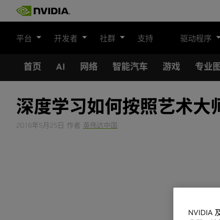
Skip
to
content
平台
开发者
社群
支持
驱动程序
首页
AI
网络
智能汽车
游戏
专业
深度学习如何按照艺术大
2016年5月25日
作者
英伟达中国
NVIDI