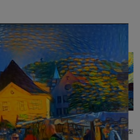
出现，我们可以轻而易举
梵高的《星空》
机视频呢？
的研究团队采用
取得关键进展。
想象一下您的猫咪正在此场景中穿行。
络，从原始绘画
成到单独的视频内容中。NVIDIA GPU 使这项计算密集型