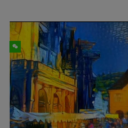
分享
得益于 Instagram 和 Snapchat 的
地向图片和视频添加滤镜。但如果您想按照
或蒙克的《呐喊》的风格来重新绘制智能手
为实现这一目标，一支来自德国弗赖堡大学
了名为“深度学习”的人工智能方法，目前已
该团队开发出了一种方法，使用深度神经网
作品中提取特定的艺术风格，然后将这种信息合
工作不再成为难题，并取得了卓越成果。