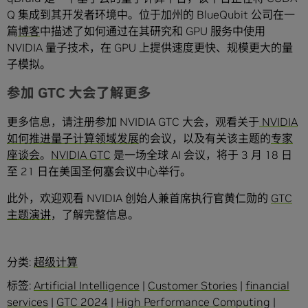
Q 集成到其开发者环境中。位于加州的 BlueQubit 公司在一
篇
博客
中描述了如何通过在其研究和 GPU 服务中使用
NVIDIA 量子技术，在 GPU 上提供速度更快、规模更大的量
子模拟。
参加 GTC 大会了解更多
更多信息，请注册参加 NVIDIA GTC 大会，观看关于
NVIDIA
如何推进量子计算领域发展
的会议，以及有关该主题的
专家
座谈会
。
NVIDIA GTC
是一场全球 AI 会议，将于 3 月 18 日
至 21 日在美国圣何塞会议中心举行。
此外，欢迎观看 NVIDIA 创始人兼首席执行官黄仁勋的
GTC
主题演讲
，了解完整信息。
分类:
超级计算
标签:
Artificial Intelligence
|
Customer Stories
|
financial
services
|
GTC 2024
|
High Performance Computing
|