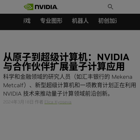
搜索：
Skip
Toggle
to
Search
content
汽车
游戏
专业图形
机器人
初创加速会员成
从原子到超级计算机：NVIDIA
与合作伙伴扩展量子计算应用
科学和金融领域的研究人员（如汇丰银行的 Mekena
Metcalf）、新型超级计算机和一项教育计划正在利用
NVIDIA 技术来推动量子计算领域前沿创新。
2024年3月18日
作者
Elica Kyoseva