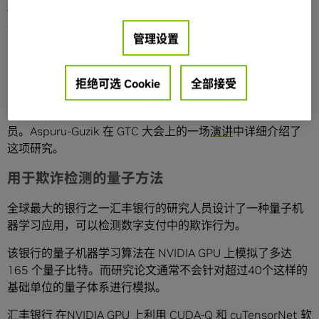
Aspuru-Guzik 表示：“这种全新的量子算法为实现量子算法与
机器学习的结合开辟了一条全新的途径。”
管理设置
这项研究使用的
CUDA-Q
是一种适用于 GPU、CPU 和
QPU
量子系统的混合编程模型。该团队的研究项目在 NVIDIA 的
拒绝可选 Cookie
全部接受
H100 GPU 超级计算机
Eos
上运行。
该研究创建的软件将提供给医疗健康和化学领域的研究人
员。Aspuru-Guzik 在 GTC 大会上的一场
演讲
中详细介绍了
这项研究。
用于欺诈检测的量子方法
全球最大的银行之一汇丰银行的研究人员设计了一种量子机
器学习应用，可以检测数字支付中的欺诈行为。
该银行的量子机器学习算法在 NVIDIA GPU 上模拟了多达
165 个量子比特。而研究论文通常不会针对超过40个这样的
基础单位的量子体系进行模拟。
汇丰银行 在NVIDIA GPU 上利用 CUDA-Q 和 cuTensorNet 软