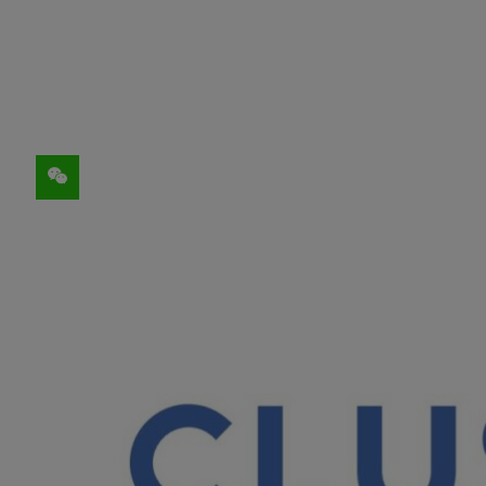
分享
隐私计算全栈技术与基础设施提供商星云Clu
GPU
等硬件打造隐私计算加速方案，为微众
据的安全共享与流通，加速业内首个联邦学
数据流通面临巨大算力挑战
数据作为新型生产要素，流通才能创造更多
方案，一方面可解决数据使用方内部数据不
的经济价值。
微众银行接入腾讯的海量全网数据源，需要