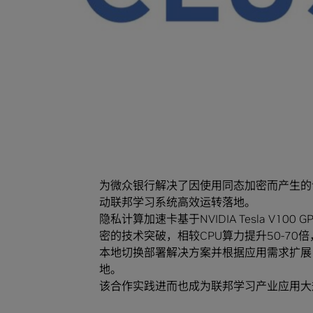
据提供方和数据使用方，实现安全合规的数
为实现联邦学习应用落地，高性能的算力支
数可以在密态下进行无损的计算，需使用到同
密技术会带来数据计算量和传输量的剧增，
NVIDIA
助力打破算力桎梏
星云Clustar依托自身的算力加速能力
为微众银行解决了因使用同态加密而产生的计
动联邦学习系统高效运转落地。
隐私计算加速卡基于NVIDIA Tesla V
密的技术突破，相较CPU算力提升50-70
本地切换部署解决方案并根据应用需求扩展
地。
该合作实践进而也成为联邦学习产业应用大