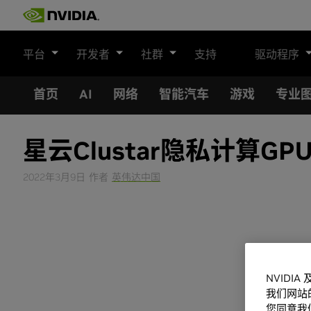
Skip
to
content
平台
开发者
社群
支持
驱动程序
首页
AI
网络
智能汽车
游戏
专业
星云Clustar隐私计算
2022年3月9日
作者
英伟达中国
NVIDI
我们网站
您同意我们