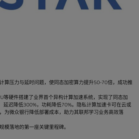
据交易和流通变现。
撑必不可少。由于联邦学习在参数传递过程中，为了支持参
态加密技术（加密后的数据为2048bit大整数），而同态加
使联邦学习系统面临巨大的算力压力。
及硬件产品隐私计算加速卡，充分应对联邦学习等隐私计算场景，
算压力与延时问题，使同态加密算力提升50-70倍，成功推
100 GPU等硬件搭建了业界首个异构计算加速系统，实现了同态加
倍，延迟降低300%，功耗降低70%。隐私计算加速卡可在云或
，为微众银行降低部署成本，助力其联邦学习业务高效落
规模落地的第一座关键里程碑。