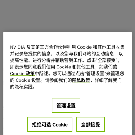
分享
NVIDIA 及其第三方合作伙伴利用 Cookie 和其他工具收集
并记录您提供的信息，以及您与我们网站的互动信息，以
提高性能、进行分析并辅助营销工作。点击“全部接受”，
即表示您同意我们使用 Cookie 和其他工具，如我们的
Cookie 政策
中所述。您可以通过点击“管理设置”来管理您
的 Cookie 设置。请参阅我们的
隐私政策
，详细了解我们
的隐私实践。
沉浸式 3D 设计和角色创作将在本周的
SIGGRAPH
上创造辉
煌，通过演示展示基于
Google Cloud
运行的
NVIDIA
管理设置
CloudXR。
该视频片段展示了一位佩戴无约束式 VR 头显设备的艺术家使
拒绝可选 Cookie
全部接受
用
Masterpiece Studio Pro
创作完全装扮的角色。
Masterpiece Studio Pro 在 Google Cloud 中远程运行，并