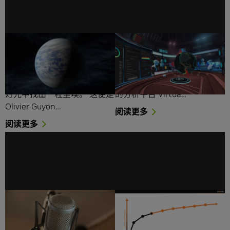
人工智能协助天文学家探
Virtualitics 借助 AI 和 VR
寻宜居行星
解密数据科学
想象一下，一辆车打着远光灯
“数据科学”这个词常常给人一
迎面驶来，而我们要从刺眼的
种高深莫测的感觉。 但基于 AI
灯光中找出一粒尘埃。 这便是
的分析平台 Virtua…
Olivier Guyon…
阅读更多
阅读更多
AI Podcast：对话
食尸鬼游戏：“Zombie
Grownetics 首席执行官，
Graph”诠释人工智能如何
展望 AI 与农业科技
将虚拟世界变为现实