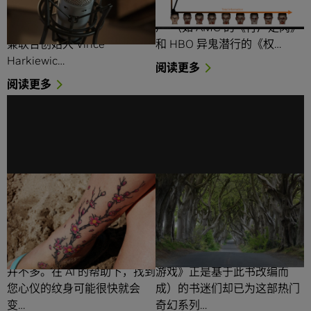
AI 确实能为农业带来广阔的前
目前，鲜有流行文化能够像“僵
景。Grownetics 首席执行官
尸”（如 AMC 的《行尸走肉》
兼联合创始人 Vince
和 HBO 异鬼潜行的《权…
Harkiewic…
阅读更多
阅读更多
寻获精美的纹身图案：AI
AI 即将成真：利用深度学
如何帮助您找到心仪的纹
习技术续写《权利的游
身
戏》的下一篇章
在生活中，比挑选纹身图案更
但是，那些《冰与火之歌》
为个性化或更具持久性的选择
（HBO 的长篇巨制《权利的
并不多。在 AI 的帮助下，找到
游戏》正是基于此书改编而
您心仪的纹身可能很快就会
成）的书迷们却已为这部热门
变…
奇幻系列…