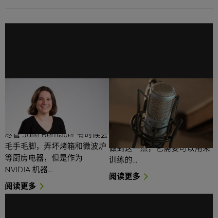
NVIDIA 的 Julie
怎么了，医生？人工智能
Bernauer 谈论如何打造运
初创企业给予病人力量
行速度排名全球第五的超
当应用于医疗保健领域时，人
级计算机 Selene
工智能有望助力实现更好的医
尽管 Julie Bernauer 有时候会
疗预测和更快的医疗改进。要
毛手毛脚，弄坏烤箱和微波炉
做到这一点，它需要可以用来
等厨房电器，但是作为
训练的…
NVIDIA 机器…
阅读更多
阅读更多