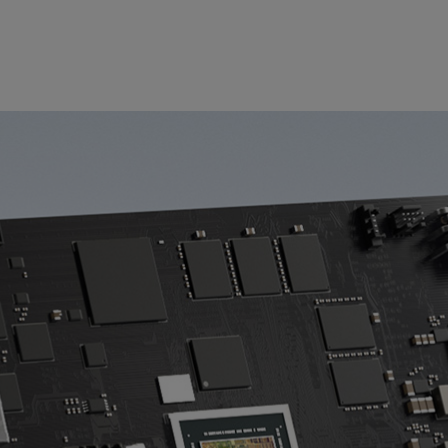
PU的速度能比NVIDIA BlueField-2更快。
PU（
数据处理器
）的每秒输入/输出（IOPS）性能达到4150
议和开源软件打破性能纪录，使用业界常用的存储介质访问方法NVMe
用的互联网协议之一TCP网络，其4KB IOPS性能超过500多万，而
eField还支持流行的RoCE网络传输选项以提供更高的存储性