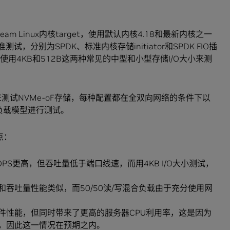
ream Linux内核target，使用默认内核4.18和最新内核之一
准测试，分别为SPDK、标准内核存储initiator和SPDK FIO插
使用4KB和512B这两种常见的中型和小型存储I/O大小来测
来测试NVMe-oF存储，每种配置都在全双向网络的条件下以
写入负载模型进行测试。
点：
IOPS更高，但吞吐量低于端口线速，而用4KB I/O大小测试，
。
PS和吞吐量性能类似，而50/50读/写混合负载由于充分使用网
软件性能，但同时带来了更高的服务器CPU利用率，这是因为
询，因此这一情况在预期之内。