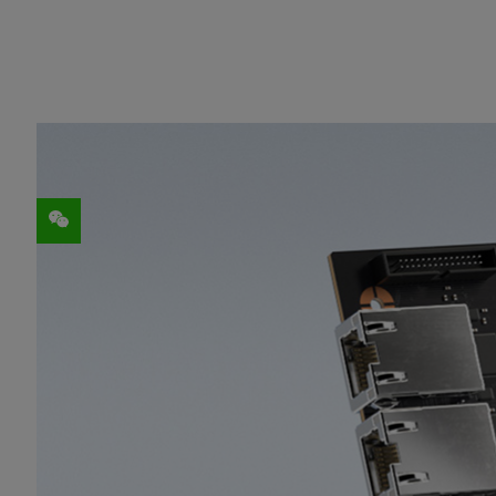
分享
数据中心需要超高速存储访问，而目前还没有哪个D
NVIDIA近期测试显示，两个BlueField-2 D
万次，超过任何其他DPU 性能的4倍。
BlueField-2 DPU使用标准网络协
over Fabrics（NVMe-oF）以及最通
512B IOPS则达到700万至2000万以上。
为了加速AI、大数据和高性能计算应用，Blu