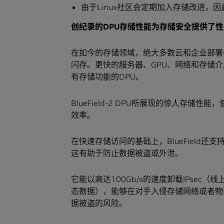
由于Linux社区会定期加入存储改进，因此较
创纪录的
DPU
存储性能
为
存储安全提供了性
在如今的存储领域，绝大多数云和企业部署都需
闪存。更快的服务器、GPU、网络和存储
有存储功能的DPU。
BlueField-2 DPU所展现的惊人存
效率。
在快速存储访问的基础上，BlueField
这有助于防止数据被盗或外泄。
它能以高达100Gb/s的速度卸载IPsec（线
态数据），能够在对手入侵存储网络或者物
据被盗的风险。