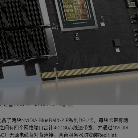
部署了BlueField，使用不同类型的存储软件库和不同的应用来模拟
eField 在InfiniBand网络上还支持快速存储连接，而
络架构。
之前使用专有存储产品创造的1000万IOPS世界纪录的4倍多。这一
erprise Proliant DL380 Gen 10 Plus服务器实现的，其
），另一台作为存储系统（存储target）。
 至强白金2.3GHz 8380处理器，支持160个超线程核以及
处理器60MB）和PCIe Gen4总线。
块NVIDIA BlueField-2 P系列DPU卡，每块卡带有两
rget之间有四个网络端口合计400Gb/s线速带宽，并通过NVIDIA
opper（DAC）无源电缆背对背连接。两台服务器均安装Red Hat