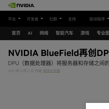
Skip
to
content
平台
开发者
社群
支持
驱动程序
首页
AI
网络
智能汽车
游戏
专业
NVIDIA BlueField再
DPU（数据处理器）将服务器和存储之间的
2021年12月21日
作者
英伟达中国