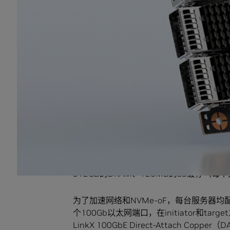
能。
在测试中，initiator端和target端都
真实世界的存储配置，都展现出超强的性能。Blu
InfiniBand是许多HPC和AI应用的首选网
测试方法
BlueField所达到的4150万IOPS，是
性能是通过连接两台快速Hewlett Packard Ent
中的一台作为应用服务器（存储initiator
每台服务器均配备两个英特尔 “Ice Lake”
512GB的DRAM、120MB的L3缓存（每个
为了加速网络和NVMe-oF，每台服务器均配备了两
个100Gb以太网端口，在initiator和ta
LinkX 100GbE Direct-Attach C