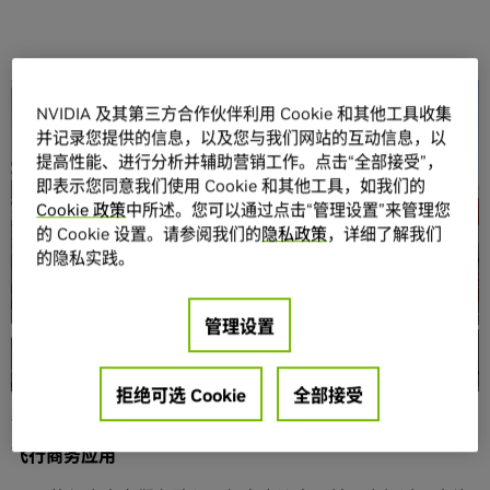
分享
NVIDIA 及其第三方合作伙伴利用 Cookie 和其他工具收集
并记录您提供的信息，以及您与我们网站的互动信息，以
提高性能、进行分析并辅助营销工作。点击“全部接受”，
即表示您同意我们使用 Cookie 和其他工具，如我们的
Cookie 政策
中所述。您可以通过点击“管理设置”来管理您
的 Cookie 设置。请参阅我们的
隐私政策
，详细了解我们
的隐私实践。
有些飞行着，有些悠游着，其他则是在街道上漫步着，本周
举行的 GPU 技术大会可以见到许多自动驾驶机器。
管理设置
这些采用
Jetson TX1 嵌入式运算模块
的自动驾驶机器通常
拥有非凡的认知能力。
这些新型机器通过云端与服务器连接，利用强大的 GPU 加速
拒绝可选 Cookie
全部接受
服务器来协助它们以惊人的速度学习四周事物。
飞行商务应用