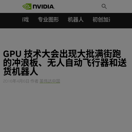
搜索：
Skip
Toggle
to
Search
content
汽车
游戏
专业图形
机器人
初创加速会员成
GPU 技术大会出现大批满街跑
的冲浪板、无人自动飞行器和送
货机器人
2016年4月6日
作者
英伟达中国