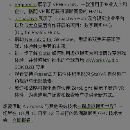
VRgineers
展示了 VRHero 5K，一款适用于专业人士和
企业，搭配 VR 即可获得清晰图像的 HMD。
Innoactive
展示了 Innoactive Hub 混合现实企业平台
以及与
大众集团
合作开展的项目：数字现实中心
(Digital Reality Hub)。
借助
NeuroDigital
Gloveone，用您的双手来感知游
戏，体验触觉手套的未来。
进一步了解
Optis
如何利用虚拟现实为制造商改变游戏
体验，并领略我们推出的全球首场
VRWorks Audio
SDK
B2B 应用
观看支持
PresenZ
开拓性体积电影的
StarVR
自然超广
角视野与无形像素。
奥迪和战略可视化合作伙伴
ZeroLight
展示了奥迪 VR
体验，为奥迪用户配置和探索新车提供全新方式。
想要借助 Autodesk 与其他尖端技术
一探虚拟现实世界
？一
切尽在 10 月 10 日至 12 日举行的欧洲慕尼黑 GPU 技术大
会。
立即报名
。