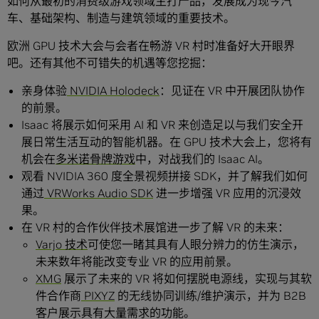
如何从最初的消费级游戏领域主打产品，发展成为现今汽
车、基础架构、制造与建筑领域的重要技术。
欧洲 GPU 技术大会与会者在畅游 VR 村时准备好大开眼界
吧。还有其他不可错失的机遇等您挖掘：
亲身体验
NVIDIA Holodeck
：见证在 VR 中开展团队协作
的前景。
Isaac 将展示如何采用 AI 和 VR 来创造足以与我们安全开
展日常生活互动的智能机器。在 GPU 技术大会上，您将有
机会在
多米诺骨牌游戏
中，对战我们的 Isaac AI。
观看 NVIDIA 360 度全景视频拼接 SDK，并了解我们如何
通过
VRWorks Audio SDK
进一步增强 VR 应用的沉浸效
果。
在 VR 村的合作伙伴技术展馆进一步了解 VR 的未来：
Varjo 技术
可使您一睹其具有人眼分辨力的仿生演示，
未来数年将能改变专业 VR 的应用前景。
XMG
展示了未来的 VR 将如何摆脱电源线，实现与其软
件合作商
PIXYZ
的无线协同训练/维护演示，并为 B2B
客户展示具有大量需求的功能。