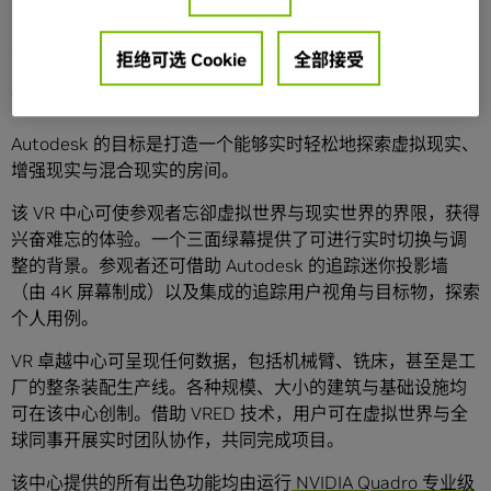
图片由 Autodesk 提供。
拒绝可选 Cookie
全部接受
百闻不如一见
Autodesk 的目标是打造一个能够实时轻松地探索虚拟现实、
增强现实与混合现实的房间。
该 VR 中心可使参观者忘卻虚拟世界与现实世界的界限，获得
兴奋难忘的体验。一个三面绿幕提供了可进行实时切换与调
整的背景。参观者还可借助 Autodesk 的追踪迷你投影墙
（由 4K 屏幕制成）以及集成的追踪用户视角与目标物，探索
个人用例。
VR 卓越中心可呈现任何数据，包括机械臂、铣床，甚至是工
厂的整条装配生产线。各种规模、大小的建筑与基础设施均
可在该中心创制。借助 VRED 技术，用户可在虚拟世界与全
球同事开展实时团队协作，共同完成项目。
该中心提供的所有出色功能均由运行
NVIDIA Quadro 专业级