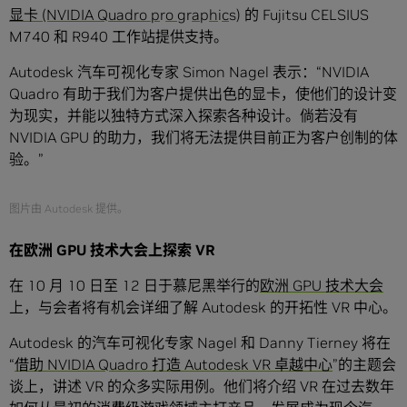
显卡 (NVIDIA Quadro p
r
o g
r
a
p
h
i
c
s) 的 Fujitsu CELSIUS
M740 和 R940 工作站提供支持。
Autodesk 汽车可视化专家 Simon Nagel 表示：“NVIDIA
Quadro 有助于我们为客户提供出色的显卡，使他们的设计变
为现实，并能以独特方式深入探索各种设计。倘若没有
NVIDIA GPU 的助力，我们将无法提供目前正为客户创制的体
验。”
图片由 Autodesk 提供。
在欧洲
GPU
技术大会上探索
VR
在 10 月 10 日至 12 日于慕尼黑举行的
欧洲 GPU 技术大会
上，与会者将有机会详细了解 Autodesk 的开拓性 VR 中心。
Autodesk 的汽车可视化专家 Nagel 和 Danny Tierney 将在
“
借助 NVIDIA Quadro 打造 Autodesk VR 卓越中心
”的主题会
谈上，讲述 VR 的众多实际用例。他们将介绍 VR 在过去数年