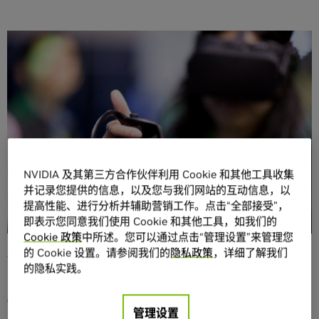
分享
10 月 10 日至 12 日的欧洲慕尼黑 GPU 技术大会将为您呈现
NVIDIA 及其第三方合作伙伴利用 Cookie 和其他工具收集
虚拟的现实世界。
并记录您提供的信息，以及您与我们网站的互动信息，以
提高性能、进行分析并辅助营销工作。点击“全部接受”，
虚拟现实素来只存在于科幻小说中。但今时已不同往日。
即表示您同意我们使用 Cookie 和其他工具，如我们的
VR 正在进入我们的生活的方方面面。无论是
帮助设计师创造
Cookie 政策
中所述。您可以通过点击“管理设置”来管理您
出我们喜爱的产品
，还是使消费者
构想完美的厨房规划
，抑
的 Cookie 设置。请参阅我们的
隐私政策
，详细了解我们
或是革新我们的
游戏方式
，VR 影响都无处不在。
的隐私实践。
Autodesk
正在努力推广 VR 应用，其设在慕尼黑的 VR 卓越
管理设置
中心即是一个有力的证明。