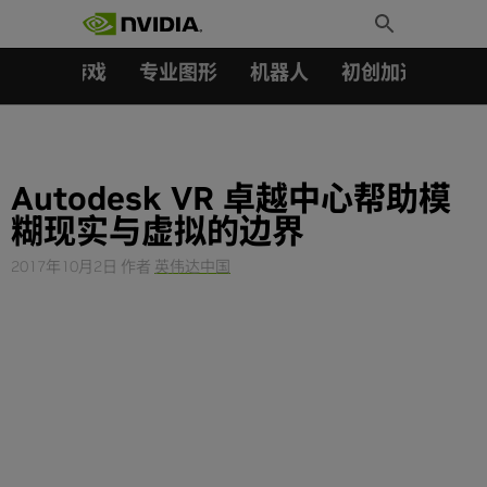
搜索：
Skip
Toggle
to
Search
content
汽车
游戏
专业图形
机器人
初创加速会员成
Autodesk VR 卓越中心帮助模
糊现实与虚拟的边界
2017年10月2日
作者
英伟达中国