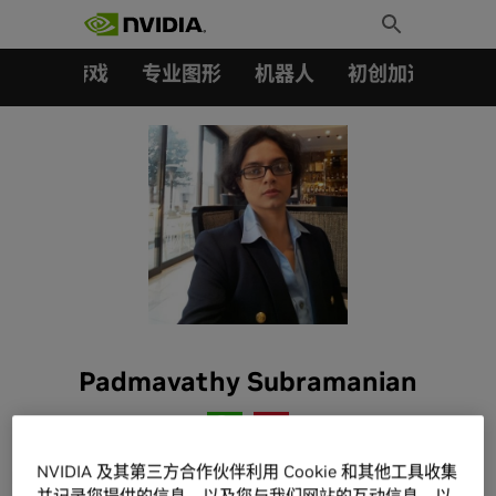
搜索：
Skip
Toggle
to
Search
content
汽车
游戏
专业图形
机器人
初创加速会员成
Padmavathy Subramanian
NVIDIA 及其第三方合作伙伴利用 Cookie 和其他工具收集
Padmavathy Subramanian is a director of Product
并记录您提供的信息，以及您与我们网站的互动信息，以