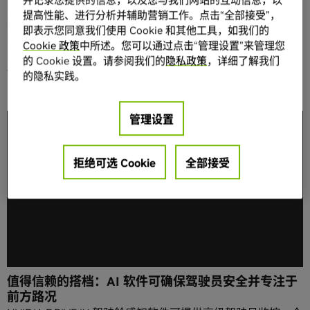
Management at NVIDIA, working on the DRIVE AP2X
提高性能、进行分析并辅助营销工作。点击“全部接受”，
platform. Previously, she worked in product leadership
即表示您同意我们使用 Cookie 和其他工具，如我们的
roles at autonomous vehicle startups. Padmavathy is a
Cookie 政策
中所述。您可以通过点击“管理设置”来管理您
mother of two kids and a practitioner of martial arts,
的 Cookie 设置。请参阅我们的
隐私政策
，详细了解我们
yoga and meditation.
的隐私实践。
管理设置
拒绝可选 Cookie
全部接受
值得信赖的搭档：AI 软件可确保驾驶员安全并专注于
前方路况