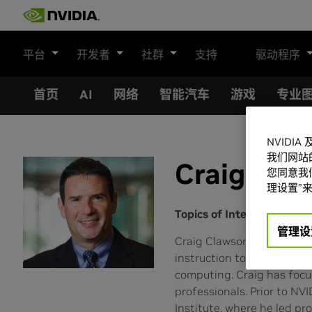
Skip
to
content
平台
开发者
社群
支持
驱动程序
首页
AI
网络
智能汽车
游戏
专业
NVIDI
我们网站
Craig Cla
您同意我们
理设置”来
Topics of Interest:
管理设
Craig Clawson is director 
instruction to help indivi
computing. Craig has focus
professionals. Prior to N
Institute, where he led pr