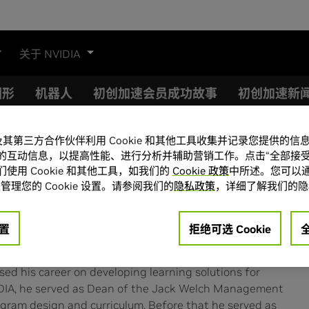
关于 NVIDIA
图形
机器人
初创加速会员成功故事
初创加速新
A 及其第三方合作伙伴利用 Cookie 和其他工具收集并记录您提供的
的互动信息，以提高性能、进行分析并辅助营销工作。点击“全部接受
wson
使用 Cookie 和其他工具，如我们的
Cookie 政策
中所述。您可以通
管理您的 Cookie 设置。请参阅我们的
隐私政策
，详细了解我们的隐
置
拒绝可选 Cookie
of NVIDIA’s Deep Learning Institute, which offers certified
duals and organizations learn AI and accelerated
ed his career on developing learning solutions for
VIDIA, he served as Dean of the Jack Welch Management
ogram design and curriculum. Before that he served as