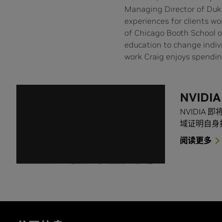
Managing Director of Duke
experiences for clients w
of Chicago Booth School of
education to change indivi
work Craig enjoys spending
NVID
NVIDIA
域证明自身技
阅读更多