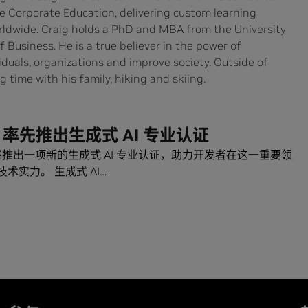
 Corporate Education, delivering custom learning
orldwide. Craig holds a PhD and MBA from the University
 Business. He is a true believer in the power of
duals, organizations and improve society. Outside of
 time with his family, hiking and skiing.
IA 率先推出生成式 AI 专业认证
 即将推出一项新的生成式 AI 专业认证，助力开发者在这一重要领
术实力。 生成式 AI…