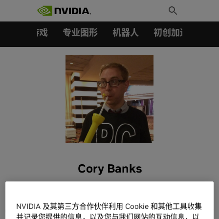
搜索：
Skip
Toggle
to
Search
content
汽车
游戏
专业图形
机器人
初创加速会员成
Cory Banks
NVIDIA 及其第三方合作伙伴利用 Cookie 和其他工具收集
Cory Banks (he/him) is the global community & influencer
并记录您提供的信息，以及您与我们网站的互动信息，以