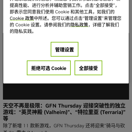
lead for NVIDIA's GeForce NOW and Studio brands. A
提高性能、进行分析并辅助营销工作。点击“全部接受”，
lifelong PC gamer and former editor for gaming
即表示您同意我们使用 Cookie 和其他工具，如我们的
publications, he joined NVIDIA in 2019.
Cookie 政策
中所述。您可以通过点击“管理设置”来管理您
的 Cookie 设置。请参阅我们的
隐私政策
，详细了解我们
的隐私实践。
管理设置
拒绝可选 Cookie
全部接受
天空不再是极限：GFN Thursday 迎接突破性的独立
游戏：“英灵神殿 (Valheim)”、“特拉里亚 (Terraria)”
等
除了新增 11 款新游戏，GFN Thursday 还将迎来“骑马与砍