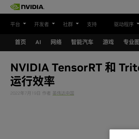
Skip
to
content
平台
开发者
社群
支持
驱动程序
首页
AI
网络
智能汽车
游戏
专业
NVIDIA TensorRT
运行效率
2022年7月19日
作者
英伟达中国