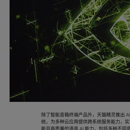
models of text-to-speech synthesis (T
highly-efficient deployment on NVIDI
service is increased by 50% and the fi
improve the service efficiency and reso
The primary products utilized in the 
Inference Server.
客户简介及应用背景
天猫精灵（Tmall Genie）是阿里巴巴消
能终端 X1。让用户以自然语言对话的交
作，成为消费者的家庭助手。目前，天猫精灵
智能音箱产品出货量排名中国前列，其产品并已
除了智能音箱终端产品外，天猫精灵推出 Ali
统，为多种云应用提供跨系统服务能力，实
能且高质量的语音 AI 能力，包括多种不