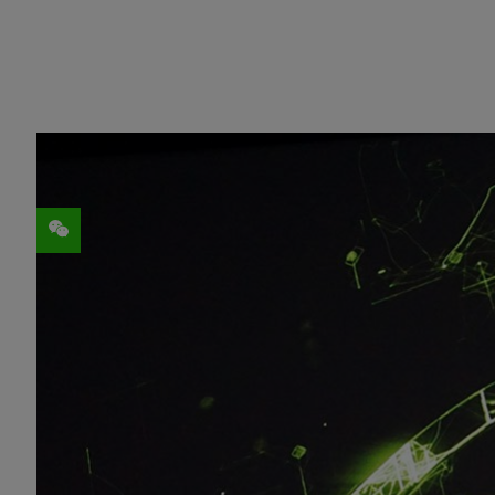
分享
案例简介
本案例中天猫精灵智能引擎团队、智能合成团队与 
速流式语音合成（Text-to-Speech，以
器在 NVIDIA T4 GPU 上进行高效
延时降低 35%，大幅提升服务运行效率
本案例主要应用到 NVIDIA GPU、NVIDIA 
Case Introduction
In this case, Alibaba Tmall Genie has 