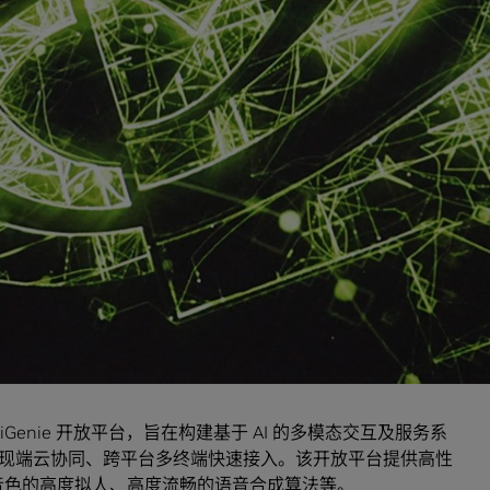
TS) with NVIDIA TensorRT and Triton Inference Server for
A T4 GPU. The throughput of Alibaba Tmall Genie TTS
rst-packet latency is reduced by 35%, which significantly
urce utilization.
case is NVIDIA T4 GPU, NVIDIA TensorRT and NVIDIA Triton
费者人工智能一级公司，于 2017 年 9 月发布第一代天猫精灵智
互方式，实现影音娱乐、购物、信息查询、生活服务等功能操
已经服务超过 3000 万中国家庭，在三方权威统计中不仅
可连接 3 亿以上的家庭 AIoT 生态设备。
Genie 开放平台，旨在构建基于 AI 的多模态交互及服务系
现端云协同、跨平台多终端快速接入。该开放平台提供高性
同音色的高度拟人、高度流畅的语音合成算法等。