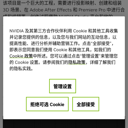
该项目是一个巨大的工程，需要进行投影映射、创建和组装
3D 场景、在 Adobe After Effects 和 Premiere Pro 中进行合
成和编辑等。创作过程借助
NVIDIA Studio
平台和他的
NVIDIA RTX 6000 GPU
进行加速。
NVIDIA 及其第三方合作伙伴利用 Cookie 和其他工具收集
今年，Amirazodi 在 ComfyUI、Adobe Firefly 和 Photoshop
并记录您提供的信息，以及您与我们网站的互动信息，以
中部署了新的 AI 工作流，以创建数字肖像（灵感来自他的家
提高性能、进行分析并辅助营销工作。点击“全部接受”，
人）作为该装置的一部分。
即表示您同意我们使用 Cookie 和其他工具，如我们的
Cookie 政策
中所述。您可以通过点击“管理设置”来管理您
万圣节作品分享
的 Cookie 设置。请参阅我们的
隐私政策
，详细了解我们
的隐私实践。
ComfyUI
是一个节点式的操作界面，可用于文本生成图像。
它采用高度自定义化的设计，允许用户设计工作流、调整设
置并立即查看结果。
管理设置
每个 ComfyUI 进程都需要输入提示词、所需图像的细节和特
征以及反向提示词以帮助避免任何不需要的视觉效果。
拒绝可选 Cookie
全部接受