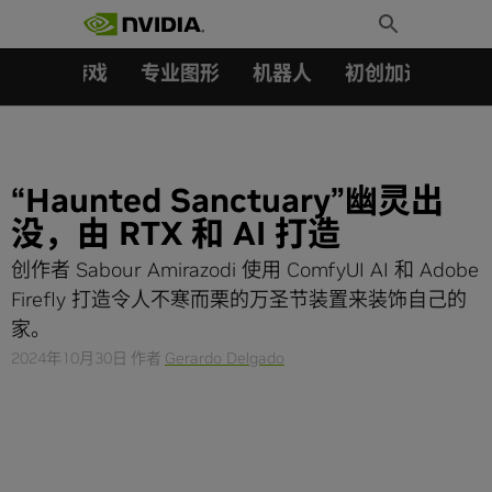
搜索：
Skip
Toggle
to
Search
content
汽车
游戏
专业图形
机器人
初创加速会员成
“Haunted Sanctuary”幽灵出
没，由 RTX 和 AI 打造
创作者 Sabour Amirazodi 使用 ComfyUI AI 和 Adobe
Firefly 打造令人不寒而栗的万圣节装置来装饰自己的
家。
2024年10月30日
作者
Gerardo Delgado