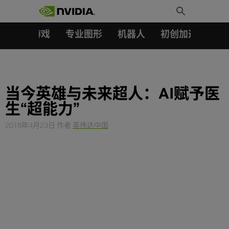
搜索：
Skip
Toggle
to
Search
content
汽车
游戏
专业图形
机器人
初创加速会员成
当今英雄与未来超人：AI赋予医
生“超能力”
2018年4月23日
作者
英伟达中国