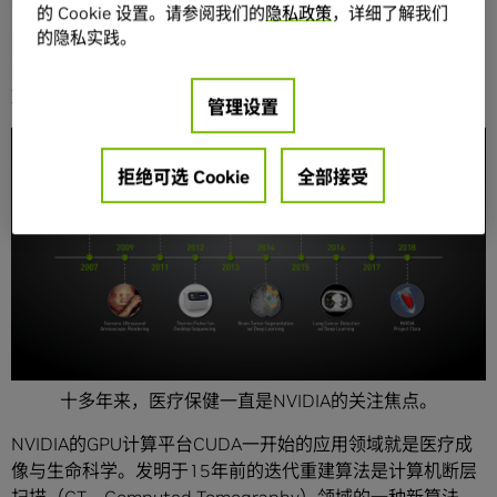
NVIDIA
的医疗史
的 Cookie 设置。请参阅我们的
隐私政策
，详细了解我们
的隐私实践。
NVIDIA在VR游戏、AI 和自动驾驶汽车领域的成果不断抢占新
闻头条。以下图表则展现了NVIDIA与医疗保健业的合作伙伴
联手取得的非凡成绩。
管理设置
拒绝可选 Cookie
全部接受
十多年来，医疗保健一直是NVIDIA的关注焦点。
NVIDIA的GPU计算平台CUDA一开始的应用领域就是医疗成
像与生命科学。发明于15年前的迭代重建算法是计算机断层
扫描（CT，Computed Tomography）领域的一种新算法，