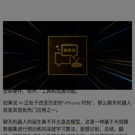
分享
编者注：本文属于
《解码 AI》系列栏目
，该系列旨在让更多
人了解
AI
技术，揭秘
AI
，
同时向
RTX PC
和工作站用户展示
全新硬件、软件、工具和加速功能。
如果说 AI 正处于改变历史的“iPhone 时刻”，那么聊天机器人
就是其首批热门应用之一。
聊天机器人的诞生离不开
大语言模型
，这是一种基于大规模
数据集进行预训练的深度学习算法，能够识别、总结、翻