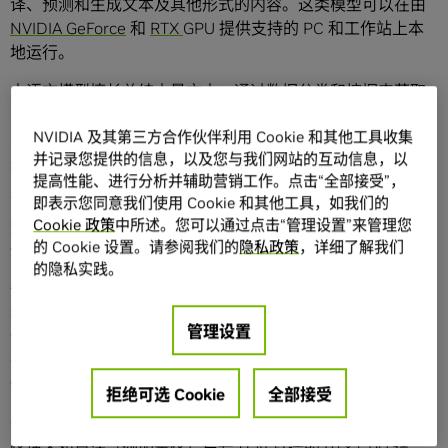
译、预测和生成文本及其他形式的内容。这类模型可以在由
NVIDIA GeForce
和
RTX
GPU 提供支持的 PC 和工作站上本
地运行。
大语言模型擅长总结大量文本，通过数据分类和挖掘来获取
见解，以及按照用户指定的风格、语气或形式生成新文本。
NVIDIA 及其第三方合作伙伴利用 Cookie 和其他工具收集
它们可以促进以各种语言进行的交流，甚至包括人类语言之
并记录您提供的信息，以及您与我们网站的互动信息，以
外的非常规“语言”，例如计算机代码或蛋白质和基因序列。
提高性能、进行分析并辅助营销工作。点击“全部接受”，
首代大语言模型只能处理文本，但后续迭代针对其他类型的
即表示您同意我们使用 Cookie 和其他工具，如我们的
Cookie 政策
中所述。您可以通过点击“管理设置”来管理您
数据进行了训练。这些多模态大语言模型可以识别和生成图
的 Cookie 设置。请参阅我们的
隐私政策
，详细了解我们
像、音频、视频和其他内容形式。
的隐私实践。
像 ChatGPT 这样的聊天机器人是首批将大语言模型带给消费
者的技术应用之一，它们提供了人们熟悉的界面，可以用自
管理设置
然语言提示词对话并作出回复。此后，大语言模型用于帮助
开发者编写代码，以及协助科学家推进药物研发和疫苗研
制。
拒绝可选 Cookie
全部接受
然而，很多AI模型对算力的需求也不容小觑。将各类先进优