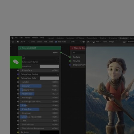
分享
经过 NVIDIA A10G GPU 加速的 AWS
借助新的混合工作环境，公司正在转为使用
搭载 NVIDIA A10G Tensor Core GPU
的 AW
高端图形还是 AI）提供 3 倍的性能提升。
现已上市的 G5 实例支持
NVIDIA RTX 虚拟
引入云端。利用 RTX vWS，艺术家可
确。