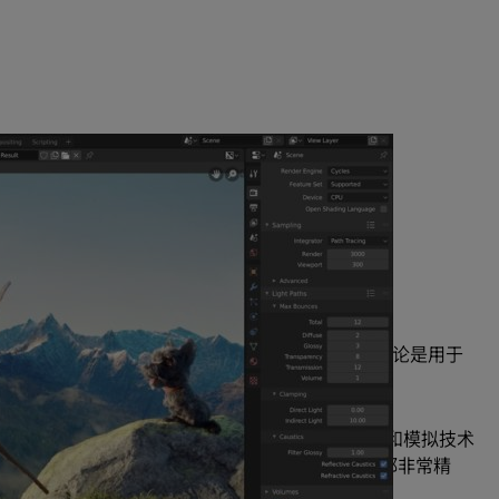
 EC2 G5 实例拥有比上一代产品更快的性能。
云端，使员工能够在远程工作时保持工作效率。
S 全新 EC2 实例 (G5) 可为
云端各种工作负
载（无论是用于
工作站 (vWS)
技术，将实时光线追踪、AI、光栅化和模拟技术
以实现逼真环境的实时电影级渲染，阴影、反射和折射都非常精